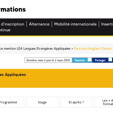
rmations
 d'inscription
Alternance
Mobilité internationale
Insert
ntinue
ce mention LEA Langues Etrangères Appliquées
Parcours Anglais-Chinois
Dernière mise à jour le 2 mars 2026
Tweeter
Partager
es Appliquées
Les + d
Programme
Stage
Et après ?
format