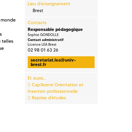
Lieu d'enseignement
Brest
au monde
Contacts
Responsable pédagogique
s
Sophie GONDOLLE
Contact administratif
telles
Licence LEA Brest
ue
02 98 01 63 26
secretariat.lea
@
univ-
brest.fr
Et aussi...
Cap'Avenir Orientation et
Insertion professionnelle
Reprise d'études