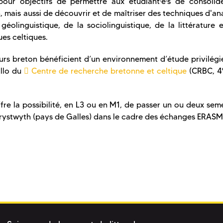
ur objectifs de permettre aux étudiant·e·s de consolide
, mais aussi de découvrir et de maîtriser des techniques d'an
olinguistique, de la sociolinguistique, de la littérature e
ues celtiques.
urs breton bénéficient d’un environnement d’étude privilégi
allo du
Centre de recherche bretonne et celtique
(CRBC, 4
re la possibilité, en L3 ou en M1, de passer un ou deux sem
berystwyth (pays de Galles) dans le cadre des échanges ERAS