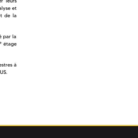
r leurs
alyse et
t de la
é par la
e
étage
estres à
MUS.