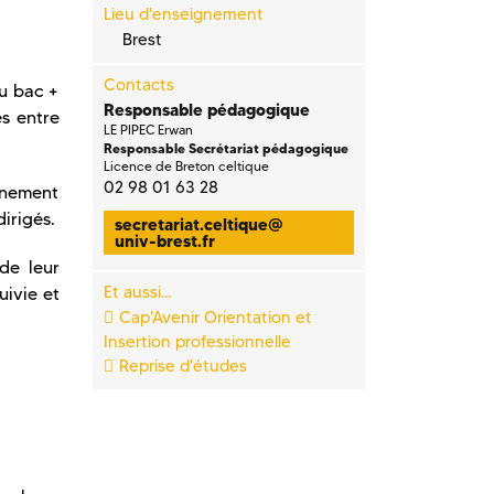
Lieu d'enseignement
Brest
Contacts
au bac +
Responsable pédagogique
es entre
LE PIPEC Erwan
Responsable Secrétariat pédagogique
Licence de Breton celtique
02 98 01 63 28
gnement
irigés.
secretariat.celtique
@
univ-brest.fr
de leur
Et aussi...
uivie et
Cap'Avenir Orientation et
Insertion professionnelle
Reprise d'études