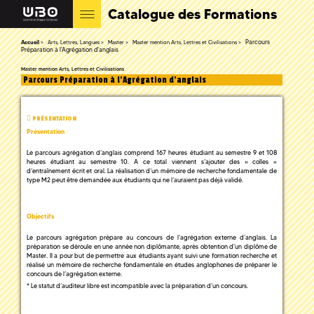
Catalogue des Formations
Parcours
Accueil
Arts, Lettres, Langues
Master
Master mention Arts, Lettres et Civilisations
Préparation à l'Agrégation d'anglais
Master mention Arts, Lettres et Civilisations
Parcours Préparation à l'Agrégation d'anglais
PRÉSENTATION
Présentation
Le parcours agrégation d’anglais comprend 167 heures étudiant au semestre 9 et 108
heures étudiant au semestre 10. A ce total viennent s’ajouter des « colles »
d’entraînement écrit et oral. La réalisation d’un mémoire de recherche fondamentale de
type M2 peut être demandée aux étudiants qui ne l’auraient pas déjà validé.
Objectifs
Le parcours agrégation prépare au concours de l’agrégation externe d’anglais. La
préparation se déroule en une année non diplômante, après obtention d'un diplôme de
Master. Il a pour but de permettre aux étudiants ayant suivi une formation recherche et
réalisé un mémoire de recherche fondamentale en études anglophones de préparer le
concours de l’agrégation externe.
* Le statut d’auditeur libre est incompatible avec la préparation d’un concours.