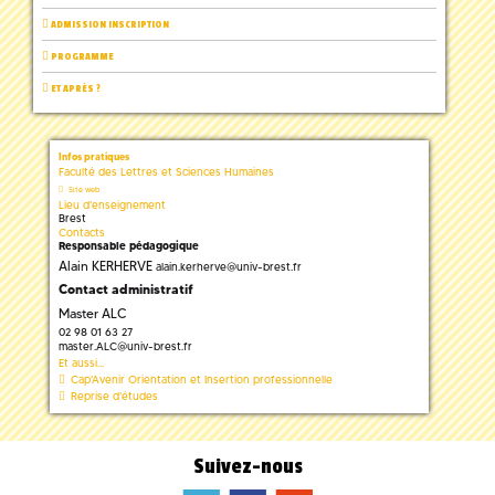
ADMISSION INSCRIPTION
PROGRAMME
ET APRÈS ?
Infos pratiques
Faculté des Lettres et Sciences Humaines
Site web
Lieu d'enseignement
Brest
Contacts
Responsable pédagogique
Alain KERHERVE
alain.kerherve
@
univ-brest.fr
Contact administratif
Master ALC
02 98 01 63 27
master.ALC
@
univ-brest.fr
Et aussi...
Cap'Avenir Orientation et Insertion professionnelle
Reprise d'études
Suivez-nous