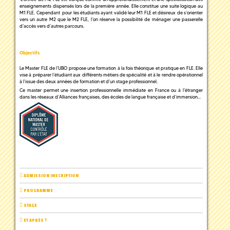
enseignements dispensés lors de la première année. Elle constitue une suite logique au
M1 FLE. Cependant pour les étudiants ayant validé leur M1 FLE et désireux de s’orienter
vers un autre M2 que le M2 FLE, l’on réserve la possibilité de ménager une passerelle
d’accès vers d’autres parcours.
Objectifs
Le Master FLE de l’UBO propose une formation à la fois théorique et pratique en FLE. Elle
vise à préparer l’étudiant aux différents métiers de spécialité et à le rendre opérationnel
à l’issue des deux années de formation et d’un stage professionnel.
Ce master permet une insertion professionnelle immédiate en France ou à l’étranger
dans les réseaux d’Alliances françaises, des écoles de langue française et d’immersion…
ADMISSION INSCRIPTION
PROGRAMME
STAGE
ET APRÈS ?