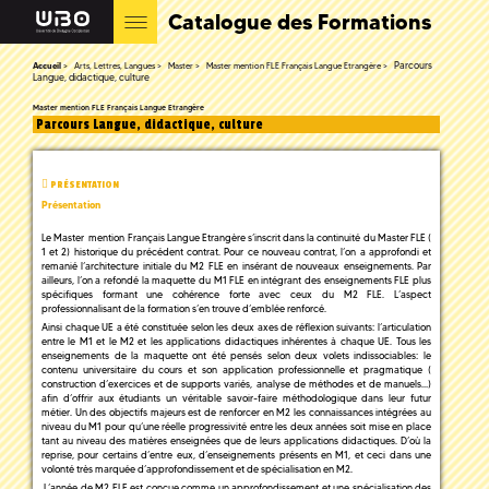
Catalogue des Formations
Parcours
Accueil
Arts, Lettres, Langues
Master
Master mention FLE Français Langue Etrangère
Langue, didactique, culture
Master mention FLE Français Langue Etrangère
Parcours Langue, didactique, culture
PRÉSENTATION
Présentation
Le Master mention Français Langue Etrangère s’inscrit dans la continuité du Master FLE (
1 et 2) historique du précédent contrat. Pour ce nouveau contrat, l’on a approfondi et
remanié l’architecture initiale du M2 FLE en insérant de nouveaux enseignements. Par
ailleurs, l’on a refondé la maquette du M1 FLE en intégrant des enseignements FLE plus
spécifiques formant une cohérence forte avec ceux du M2 FLE. L’aspect
professionnalisant de la formation s’en trouve d’emblée renforcé.
Ainsi chaque UE a été constituée selon les deux axes de réflexion suivants: l’articulation
entre le M1 et le M2 et les applications didactiques inhérentes à chaque UE. Tous les
enseignements de la maquette ont été pensés selon deux volets indissociables: le
contenu universitaire du cours et son application professionnelle et pragmatique (
construction d’exercices et de supports variés, analyse de méthodes et de manuels…)
afin d’offrir aux étudiants un véritable savoir-faire méthodologique dans leur futur
métier. Un des objectifs majeurs est de renforcer en M2 les connaissances intégrées au
niveau du M1 pour qu’une réelle progressivité entre les deux années soit mise en place
tant au niveau des matières enseignées que de leurs applications didactiques. D’où la
reprise, pour certains d’entre eux, d’enseignements présents en M1, et ceci dans une
volonté très marquée d’approfondissement et de spécialisation en M2.
L’année de M2 FLE est conçue comme un approfondissement et une spécialisation des