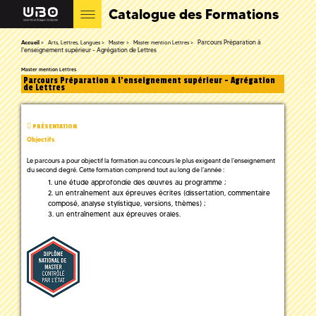
Catalogue des Formations
Parcours Préparation à
Accueil
Arts, Lettres, Langues
Master
Master mention Lettres
l'enseignement supérieur - Agrégation de Lettres
Master mention Lettres
Parcours Préparation à l'enseignement supérieur - Agrégation
de Lettres
PRÉSENTATION
Objectifs
Le parcours a pour objectif la formation au concours le plus exigeant de l’enseignement
du second degré. Cette formation comprend tout au long de l’année :
une étude approfondie des œuvres au programme ;
un entraînement aux épreuves écrites (dissertation, commentaire
composé, analyse stylistique, versions, thèmes) ;
un entraînement aux épreuves orales.