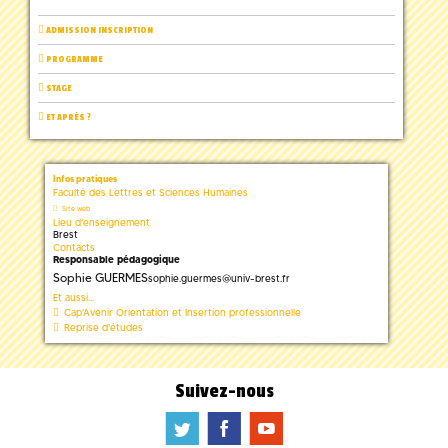
ADMISSION INSCRIPTION
PROGRAMME
STAGE
ET APRÈS ?
Infos pratiques
Faculté des Lettres et Sciences Humaines
Site web
Lieu d'enseignement
Brest
Contacts
Responsable pédagogique
Sophie GUERMES
sophie.guermes
@
univ-brest.fr
Et aussi...
Cap'Avenir Orientation et Insertion professionnelle
Reprise d'études
Suivez-nous
a
b
f