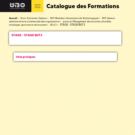
Catalogue des Formations
Accueil
Droit, Economie, Gestion
BUT (Bachelor Universitaire de Technologique)
BUT Gestion
administrative et commerciale des organisations
parcours Management des activités culturelles,
STAGE - STAGE BUT3
artistiques, sportives et de tourisme
UE 6.3
STAGE - STAGE BUT3
Infos pratiques