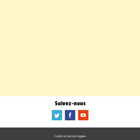
Suivez-nous
a
b
f
Crédits et mention légales