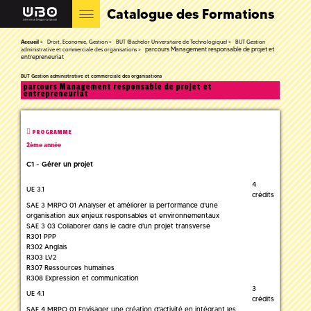
Catalogue des Formations
Accueil
Droit, Economie, Gestion
BUT (Bachelor Universitaire de Technologique)
BUT Gestion
parcours Management responsable de projet et
administrative et commerciale des organisations
entrepreneuriat
BUT Gestion administrative et commerciale des organisations
parcours Management responsable de projet et
entrepreneuriat
PROGRAMME
2ème année
C1 - Gérer un projet
4
UE 3.1
crédits
SAE 3 MRPO 01 Analyser et améliorer la performance d'une
organisation aux enjeux responsables et environnementaux
SAE 3 03 Collaborer dans le cadre d'un projet transverse
R301 PPP
R302 Anglais
R303 LV2
R307 Ressources humaines
R308 Expression et communication
3
UE 4.1
crédits
SAE 4 MRPO 01 Envisager une création d'activité en intégrant les