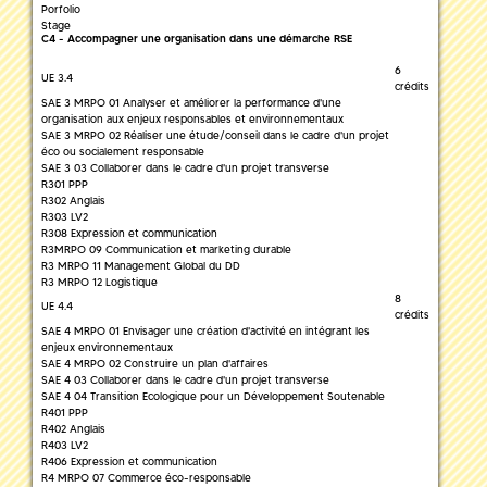
Porfolio
Stage
C4 - Accompagner une organisation dans une démarche RSE
6
UE 3.4
crédits
SAE 3 MRPO 01 Analyser et améliorer la performance d'une
organisation aux enjeux responsables et environnementaux
SAE 3 MRPO 02 Réaliser une étude/conseil dans le cadre d'un projet
éco ou socialement responsable
SAE 3 03 Collaborer dans le cadre d'un projet transverse
R301 PPP
R302 Anglais
R303 LV2
R308 Expression et communication
R3MRPO 09 Communication et marketing durable
R3 MRPO 11 Management Global du DD
R3 MRPO 12 Logistique
8
UE 4.4
crédits
SAE 4 MRPO 01 Envisager une création d'activité en intégrant les
enjeux environnementaux
SAE 4 MRPO 02 Construire un plan d'affaires
SAE 4 03 Collaborer dans le cadre d'un projet transverse
SAE 4 04 Transition Ecologique pour un Développement Soutenable
R401 PPP
R402 Anglais
R403 LV2
R406 Expression et communication
R4 MRPO 07 Commerce éco-responsable