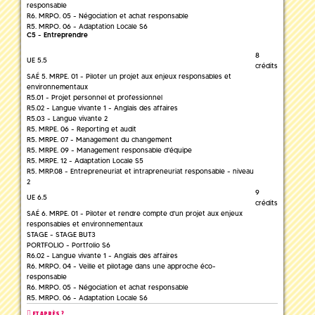
responsable
R6. MRPO. 05 - Négociation et achat responsable
R5. MRPO. 06 - Adaptation Locale S6
C5 - Entreprendre
8
UE 5.5
crédits
SAÉ 5. MRPE. 01 - Piloter un projet aux enjeux responsables et
environnementaux
R5.01 - Projet personnel et professionnel
R5.02 - Langue vivante 1 - Anglais des affaires
R5.03 - Langue vivante 2
R5. MRPE. 06 - Reporting et audit
R5. MRPE. 07 - Management du changement
R5. MRPE. 09 - Management responsable d'équipe
R5. MRPE. 12 - Adaptation Locale S5
R5. MRP.08 - Entrepreneuriat et intrapreneuriat responsable - niveau
2
9
UE 6.5
crédits
SAÉ 6. MRPE. 01 - Piloter et rendre compte d'un projet aux enjeux
responsables et environnementaux
STAGE - STAGE BUT3
PORTFOLIO - Portfolio S6
R6.02 - Langue vivante 1 - Anglais des affaires
R6. MRPO. 04 - Veille et pilotage dans une approche éco-
responsable
R6. MRPO. 05 - Négociation et achat responsable
R5. MRPO. 06 - Adaptation Locale S6
ET APRÈS ?