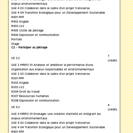
enjeux environnementaux
SAE 4 03 Collaborer dans le cadre d'un projet transverse
SAE 4 04 Transition Ecologique pour un Développement Soutenable
R401 PPP
R402 Anglais
R403 LV2
R405 Outils de pilotage
R406 Expression et communication
Porfolio
Stage
C2 - Participer au pilotage
7
UE 3.2
crédits
SAE 3 MRPO 01 Analyser et améliorer la performance d'une
organisation aux enjeux responsables et environnementaux
SAE 3 03 Collaborer dans le cadre d'un projet transverse
R301 PPP
R302 Anglais
R303 LV2
R304 Droit du travail
R307 Ressources humaines
R308 Expression et communication
6
UE 4.2
crédits
SAE 4 MRPO 01 Envisager une création d'activité en intégrant les
enjeux environnementaux
SAE 4 03 Collaborer dans le cadre d'un projet transverse
SAE 4 04 Transition Ecologique pour un Développement Soutenable
R401 PPP