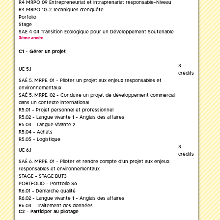
R4 MRPO 09 Entrepreneuriat et intraprenariat responsable-Niveau
R4 MRPO 10-2 Techniques d'enquête
Porfolio
Stage
SAE 4 04 Transition Ecologique pour un Développement Soutenable
3ème année
C1 - Gérer un projet
3
UE 5.1
crédits
SAÉ 5. MRPE. 01 - Piloter un projet aux enjeux responsables et
environnementaux
SAÉ 5. MRPE. 02 - Conduire un projet de développement commercial
dans un contexte international
R5.01 - Projet personnel et professionnel
R5.02 - Langue vivante 1 - Anglais des affaires
R5.03 - Langue vivante 2
R5.04 - Achats
R5.05 - Logistique
3
UE 6.1
crédits
SAÉ 6. MRPE. 01 - Piloter et rendre compte d'un projet aux enjeux
responsables et environnementaux
STAGE - STAGE BUT3
PORTFOLIO - Portfolio S6
R6.01 - Démarche qualité
R6.02 - Langue vivante 1 - Anglais des affaires
R6.03 - Traitement des données
C2 - Participer au pilotage