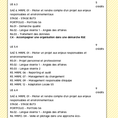
5
UE 6.3
crédits
SAÉ 6. MRPE. 01 - Piloter et rendre compte d'un projet aux enjeux
responsables et environnementaux
STAGE - STAGE BUT3
PORTFOLIO - Portfolio S6
R6.01 - Démarche qualité
R6.02 - Langue vivante 1 - Anglais des affaires
R6.03 - Traitement des données
C4 - Accompagner une organisation dans une démarche RSE
9
UE 5.4
crédits
SAÉ 5. MRPE. 01 - Piloter un projet aux enjeux responsables et
environnementaux
R5.01 - Projet personnel et professionnel
R5.02 - Langue vivante 1 - Anglais des affaires
R5.03 - Langue vivante 2
R5. MRPE. 06 - Reporting et audit
R5. MRPE. 07 - Management du changement
R5. MRPE. 09 - Management responsable d'équipe
R5. MRPE. 12 - Adaptation Locale S5
9
UE 6.4
crédits
SAÉ 6. MRPE. 01 - Piloter et rendre compte d'un projet aux enjeux
responsables et environnementaux
STAGE - STAGE BUT3
PORTFOLIO - Portfolio S6
R6.02 - Langue vivante 1 - Anglais des affaires
R6. MRPO. 04 - Veille et pilotage dans une approche éco-