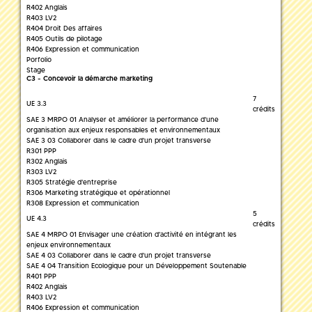
R402 Anglais
R403 LV2
R404 Droit Des affaires
R405 Outils de pilotage
R406 Expression et communication
Porfolio
Stage
C3 - Concevoir la démarche marketing
7
UE 3.3
crédits
SAE 3 MRPO 01 Analyser et améliorer la performance d'une
organisation aux enjeux responsables et environnementaux
SAE 3 03 Collaborer dans le cadre d'un projet transverse
R301 PPP
R302 Anglais
R303 LV2
R305 Stratégie d'entreprise
R306 Marketing stratégique et opérationnel
R308 Expression et communication
5
UE 4.3
crédits
SAE 4 MRPO 01 Envisager une création d'activité en intégrant les
enjeux environnementaux
SAE 4 03 Collaborer dans le cadre d'un projet transverse
SAE 4 04 Transition Ecologique pour un Développement Soutenable
R401 PPP
R402 Anglais
R403 LV2
R406 Expression et communication