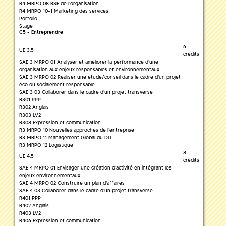
R4 MRPO 08 RSE de l'organisation
R4 MRPO 10-1 Marketing des services
Porfolio
Stage
C5 - Entreprendre
6
UE 3.5
crédits
SAE 3 MRPO 01 Analyser et améliorer la performance d'une
organisation aux enjeux responsables et environnementaux
SAE 3 MRPO 02 Réaliser une étude/conseil dans le cadre d'un projet
éco ou socialement responsable
SAE 3 03 Collaborer dans le cadre d'un projet transverse
R301 PPP
R302 Anglais
R303 LV2
R308 Expression et communication
R3 MRPO 10 Nouvelles approches de l'entreprise
R3 MRPO 11 Management Global du DD
R3 MRPO 12 Logistique
8
UE 4.5
crédits
SAE 4 MRPO 01 Envisager une création d'activité en intégrant les
enjeux environnementaux
SAE 4 MRPO 02 Construire un plan d'affaires
SAE 4 03 Collaborer dans le cadre d'un projet transverse
R401 PPP
R402 Anglais
R403 LV2
R406 Expression et communication