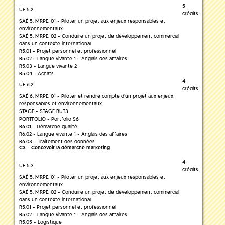
5
UE 5.2
crédits
SAÉ 5. MRPE. 01 - Piloter un projet aux enjeux responsables et
environnementaux
SAÉ 5. MRPE. 02 - Conduire un projet de développement commercial
dans un contexte international
R5.01 - Projet personnel et professionnel
R5.02 - Langue vivante 1 - Anglais des affaires
R5.03 - Langue vivante 2
R5.04 - Achats
4
UE 6.2
crédits
SAÉ 6. MRPE. 01 - Piloter et rendre compte d'un projet aux enjeux
responsables et environnementaux
STAGE - STAGE BUT3
PORTFOLIO - Portfolio S6
R6.01 - Démarche qualité
R6.02 - Langue vivante 1 - Anglais des affaires
R6.03 - Traitement des données
C3 - Concevoir la démarche marketing
4
UE 5.3
crédits
SAÉ 5. MRPE. 01 - Piloter un projet aux enjeux responsables et
environnementaux
SAÉ 5. MRPE. 02 - Conduire un projet de développement commercial
dans un contexte international
R5.01 - Projet personnel et professionnel
R5.02 - Langue vivante 1 - Anglais des affaires
R5.05 - Logistique