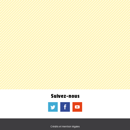
Suivez-nous
a
b
f
Crédits et mention légales