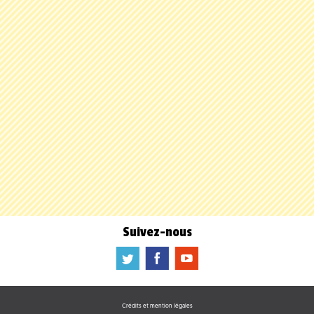
Suivez-nous
a
b
f
Crédits et mention légales