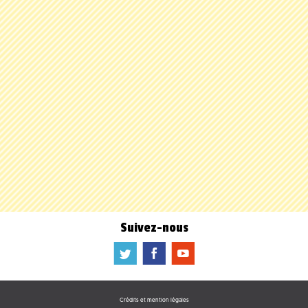
Suivez-nous
a
b
f
Crédits et mention légales