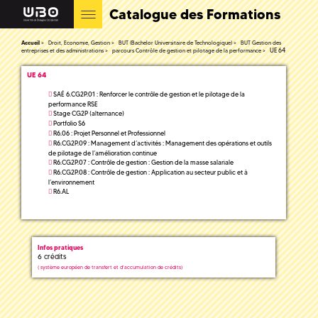
Catalogue des Formations
Accueil
Droit, Economie, Gestion
BUT (Bachelor Universitaire de Technologique)
BUT Gestion des
UE 64
entreprises et des administrations
parcours Contrôle de gestion et pilotage de la performance
UE 64
SAÉ 6.CG2P.01 : Renforcer le contrôle de gestion et le pilotage de la
performance RSE
Stage CG2P (alternance)
Portfolio S6
R6.06 : Projet Personnel et Professionnel
R6.CG2P.09 : Management d’activités : Management des opérations et outils
de pilotage de l’amélioration continue
R6.CG2P.07 : Contrôle de gestion : Gestion de la masse salariale
R6.CG2P.08 : Contrôle de gestion : Application au secteur public et à
l’environnement
R6.AL
Infos pratiques
6 crédits
(
système européen de transfert et d'accumulation de crédits)