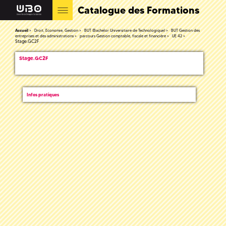
Catalogue des Formations
Accueil
Droit, Economie, Gestion
BUT (Bachelor Universitaire de Technologique)
BUT Gestion des
entreprises et des administrations
parcours Gestion comptable, fiscale et financière
UE 42
Stage.GC2F
Stage.GC2F
Infos pratiques