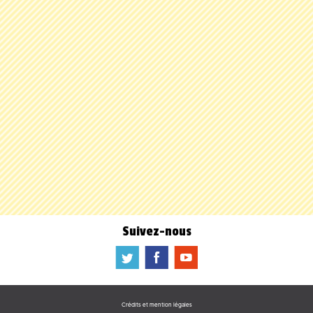
Suivez-nous
a
b
f
Crédits et mention légales