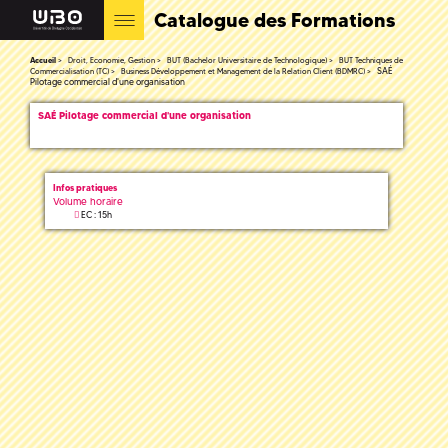
Catalogue des Formations
Accueil
Droit, Economie, Gestion
BUT (Bachelor Universitaire de Technologique)
BUT Techniques de
SAÉ
Commercialisation (TC)
Business Développement et Management de la Relation Client (BDMRC)
Pilotage commercial d'une organisation
SAÉ Pilotage commercial d'une organisation
Infos pratiques
Volume horaire
EC : 15h