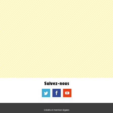
Suivez-nous
a
b
f
Crédits et mention légales