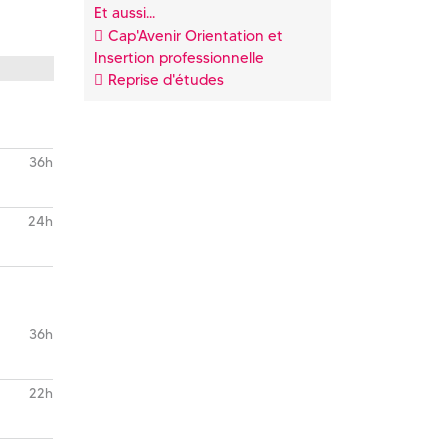
Et aussi...
Cap'Avenir Orientation et
Insertion professionnelle
Reprise d'études
36h
24h
36h
22h