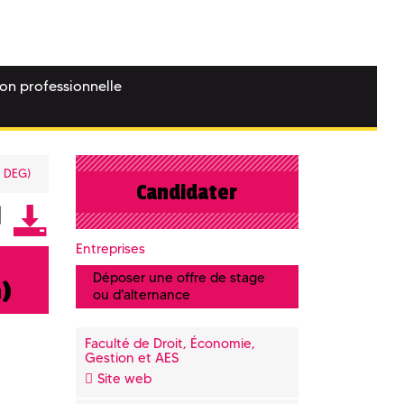
ion professionnelle
R DEG)
Candidater
Entreprises
Déposer une offre de stage
G)
ou d'alternance
Faculté de Droit, Économie,
Gestion et AES
Site web