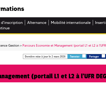
rmations
 d'inscription
Alternance
Mobilité internationale
Insert
ntinue
cence Gestion
Parcours Economie et Management (portail L1 et L2 à l'UF
Dernière mise à jour le 2 mars 2026
Tweeter
Partager
nagement (portail L1 et L2 à l'UFR DE