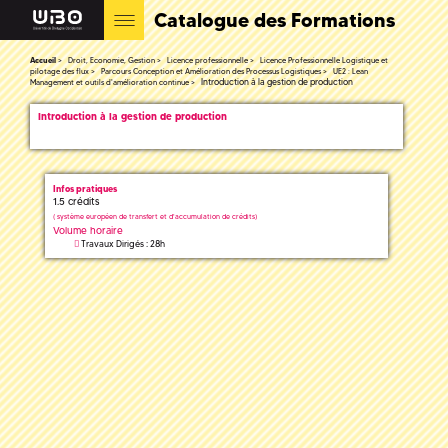
Catalogue des Formations
Accueil
Droit, Economie, Gestion
Licence professionnelle
Licence Professionnelle Logistique et
pilotage des flux
Parcours Conception et Amélioration des Processus Logistiques
UE2 : Lean
Introduction à la gestion de production
Management et outils d'amélioration continue
Introduction à la gestion de production
Infos pratiques
1.5 crédits
(
système européen de transfert et d'accumulation de crédits)
Volume horaire
Travaux Dirigés : 28h