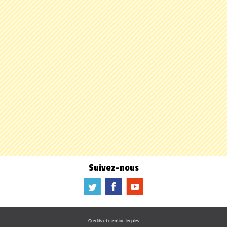
Suivez-nous
a
b
f
Crédits et mention légales