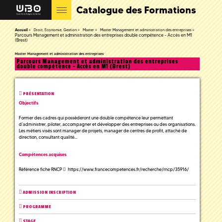
Catalogue des Formations
Accueil
Droit, Economie, Gestion
Master
Master Management et administration des entreprises
Parcours Management et administration des entreprises double compétence - Accès en M1
(Brest)
Master Management et administration des entreprises
Parcours Management et administration des entreprises
double compétence - Accès en M1 (Brest)
PRÉSENTATION
Objectifs
Former des cadres qui possèderont une double compétence leur permettant
d’administrer, piloter, accompagner et développer des entreprises ou des organisations.
Les métiers visés sont manager de projets, manager de centres de profit, attaché de
direction, consultant qualité...
Compétences acquises
Référence fiche RNCP
https://www.francecompetences.fr/recherche/rncp/35916/
ADMISSION INSCRIPTION
PROGRAMME
STAGE