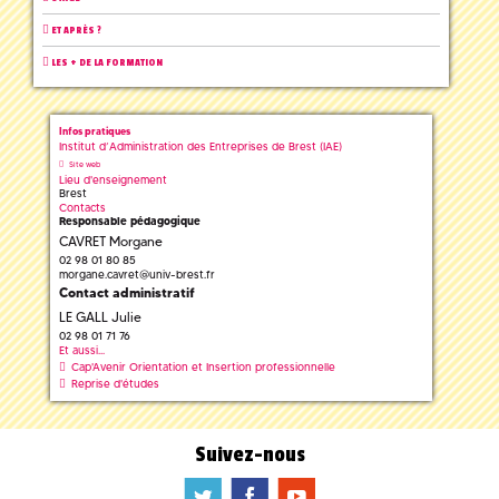
ET APRÈS ?
LES + DE LA FORMATION
Infos pratiques
Institut d’Administration des Entreprises de Brest (IAE)
Site web
Lieu d'enseignement
Brest
Contacts
Responsable pédagogique
CAVRET Morgane
02 98 01 80 85
morgane.cavret
@
univ-brest.fr
Contact administratif
LE GALL Julie
02 98 01 71 76
Et aussi...
Cap'Avenir Orientation et Insertion professionnelle
Reprise d'études
Suivez-nous
a
b
f