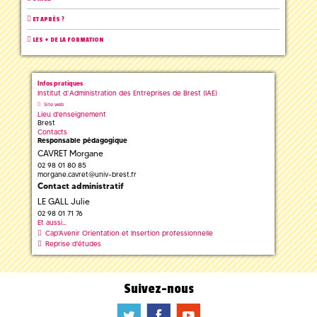
ET APRÈS ?
LES + DE LA FORMATION
Infos pratiques
Institut d’Administration des Entreprises de Brest (IAE)
Site web
Lieu d'enseignement
Brest
Contacts
Responsable pédagogique
CAVRET Morgane
02 98 01 80 85
morgane.cavret
@
univ-brest.fr
Contact administratif
LE GALL Julie
02 98 01 71 76
Et aussi...
Cap'Avenir Orientation et Insertion professionnelle
Reprise d'études
Suivez-nous
a
b
f