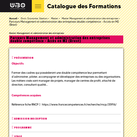
Catalogue des Formations
Accueil
Droit, Economie, Gestion
Master
Master Management et administration des entreprises
Parcours Management et administration des entreprises double compétence - Accès en M2
(Brest)
Master Management et administration des entreprises
Parcours Management et administration des entreprises
double compétence - Accès en M2 (Brest)
PRÉSENTATION
Objectifs
Former des cadres qui possèderont une double compétence leur permettant
d’administrer, piloter, accompagner et développer des entreprises ou des organisations.
Les métiers visés sont manager de projets, manager de centres de profit, attaché de
direction, consultant qualité...
Compétences acquises
Référence fiche RNCP
https://www.francecompetences.fr/recherche/rncp/35916/
ADMISSION INSCRIPTION
PROGRAMME
STAGE