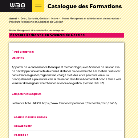
Catalogue des Formations
Accueil
Droit, Economie, Gestion
Master
Master Management et administration des entreprises
Parcours Recherche en Sciences de Gestion
Master Management et administration des entreprises
Parcours Recherche en Sciences de Gestion
PRÉSENTATION
Objectifs
Apporter de la connaissance théorique et méthodologique en Sciences de Gestion afin
de développer une activité de conseil, d’études ou de recherche. Les métiers visés sont
consultants en gestion/organisation, chargé d’études et ce parcours vise aussi
principalement à poursuivre vers la réalisation d’un travail doctoral et donc à terme vers
le métier d’enseignant chercheur en sciences de gestion. (Section CNU 06).
Compétences acquises
Référence fiche RNCP
https://www.francecompetences.fr/recherche/rncp/35916/
ADMISSION INSCRIPTION
PROGRAMME
ET APRÈS ?