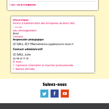
LES + DE LA FORMATION
Infos pratiques
Institut d’Administration des Entreprises de Brest (IAE)
Site web
Lieu d'enseignement
Brest
Contacts
Responsable pédagogique
LE GALL-ELY Marine
Marine.Legallely
@
univ-brest.fr
Contact administratif
LE GALL Julie
02 98 01 71 76
Et aussi...
Cap'Avenir Orientation et Insertion professionnelle
Reprise d'études
Suivez-nous
a
b
f