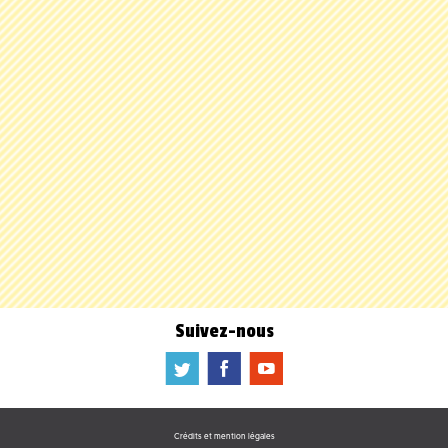
Suivez-nous
a
b
f
Crédits et mention légales