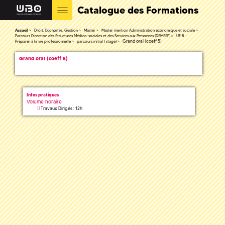
Catalogue des Formations
Accueil
Droit, Economie, Gestion
Master
Master mention Administration économique et sociale
Parcours Direction des Structures Médico-sociales et des Services aux Personnes (DSMSSP)
UE 8 -
Grand oral (coeff 5)
Préparer à la vie professionnelle
parcours initial ( stage)
Grand oral (coeff 5)
Infos pratiques
Volume horaire
Travaux Dirigés : 12h