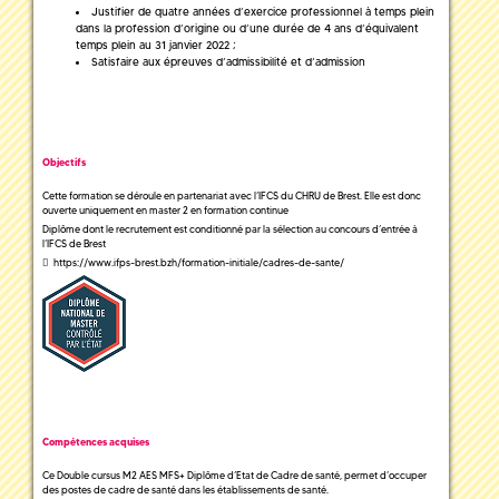
Justifier de quatre années d’exercice professionnel à temps plein
dans la profession d’origine ou d’une durée de 4 ans d’équivalent
temps plein au 31 janvier 2022 ;
Satisfaire aux épreuves d’admissibilité et d’admission
Objectifs
Cette formation se déroule en partenariat avec l’IFCS du CHRU de Brest. Elle est donc
ouverte uniquement en master 2 en formation continue
Diplôme dont le recrutement est conditionné par la sélection au concours d’entrée à
l’IFCS de Brest
https://www.ifps-brest.bzh/formation-initiale/cadres-de-sante/
Compétences acquises
Ce Double cursus M2 AES MFS+ Diplôme d’Etat de Cadre de santé, permet d’occuper
des postes de cadre de santé dans les établissements de santé.