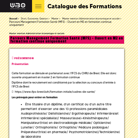
Catalogue des Formations
Accueil
Droit, Economie, Gestion
Master
Master mention Administration économique et sociale
Parcours Management Formation Santé (MFS) - Ouvert en M2 en formation continue
uniquement
Master mention Administration économique et sociale
Parcours Management Formation Santé (MFS) - Ouvert en M2 en
formation continue uniquement
PRÉSENTATION
Présentation
Cette formation se déroule en partenariat avec l’IFCS du CHRU de Brest. Elle est donc
ouverte uniquement en master 2 en formation continue
Diplôme dont le recrutement est conditionné par la sélection au concours d’entrée à
l’IFCS de Brest
https://www.ifps-brest.bzh/formation-initiale/cadres-de-sante/
Les prérequis pour entrer en formation
Être titulaire d’un diplôme, d’un certificat ou d’un autre titre
permettant d’exercer une des 13 professions paramédicales
Audioprothésiste/ Diététicien(ne)/ Ergothérapeute/ Infirmier(ère)et
infirmier(ère) spécialisé(e)/ Masseur(euse)-Kinésithérapeute/
Manipulateur(trice) en électroradiologie médicale/ Opticien(ne)
Lunetier/ Orthophoniste/ Orthoptiste/ Pédicure podologue/
Préparateur(trice) en pharmacie/ Psychomotricien(ne)/Technicien(ne)
de laboratoire