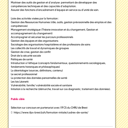
Maitriser des outils de gestion et d’analyse permettant de développer des
compétences techniques et des capacités d’adaptation.
Assurer des fonctions d’encadrement d’équipe en service ou d’unité de soin.
Liste des activités visées par la formation :
Gestion des Ressources Humaines (rôle, outils, gestion prévisionnelle des emplois et des
compétences)
Management stratégique (Théorie innovation et du changement, Gestion et
accompagnement du changement)
Accompagner et sécuriser les parcours professionnels
Gestion des équipes et des organisations
Sociologie des organisations hospitalières et des professions de soins
Les collectifs de travail et dynamiques de groupes
Gestion de crise, gestion de conflit
Droit de la sécurité sociale
Politiques de santé
Introduction à l'éthique (concepts fondamentaux, questionnements sociologiques,
fondements historiques et philosophiques)
La déontologie (sources, définitions, contenu)
Le secret professionnel
La protection des données personnelles de santé
Les lois Léonetti
Vulnérabilité, famille/ vulnérabilité sociale et sanitaire
Initiation à la recherche (démarche, travail sur cas diagnostic, traitement des données).
Public cible
Sélection sur concours en partenariat avec l’IFCS du CHRU de Brest
https://www.ifps-brest.bzh/formation-initiale/cadres-de-sante/