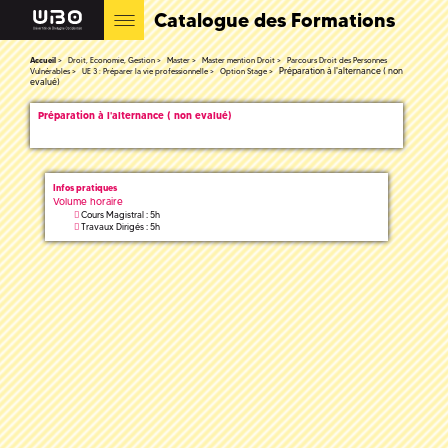
Catalogue des Formations
Accueil
Droit, Economie, Gestion
Master
Master mention Droit
Parcours Droit des Personnes
Préparation à l'alternance ( non
Vulnérables
UE 3 : Préparer la vie professionnelle
Option Stage
evalué)
Préparation à l'alternance ( non evalué)
Infos pratiques
Volume horaire
Cours Magistral : 5h
Travaux Dirigés : 5h