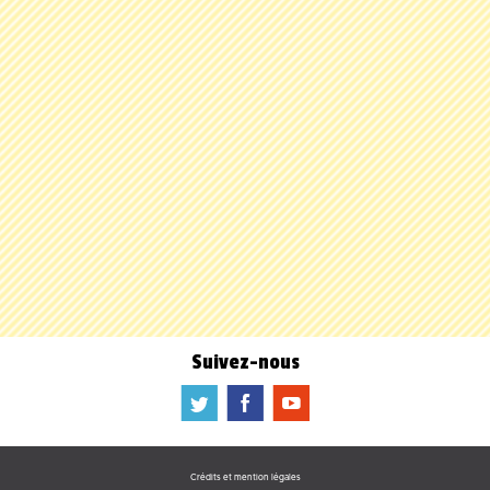
Suivez-nous
a
b
f
Crédits et mention légales