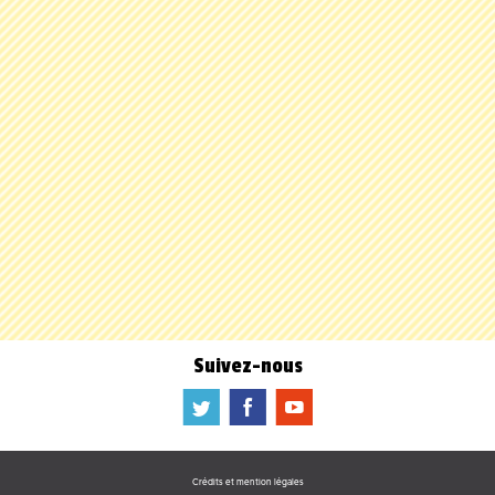
Suivez-nous
a
b
f
Crédits et mention légales