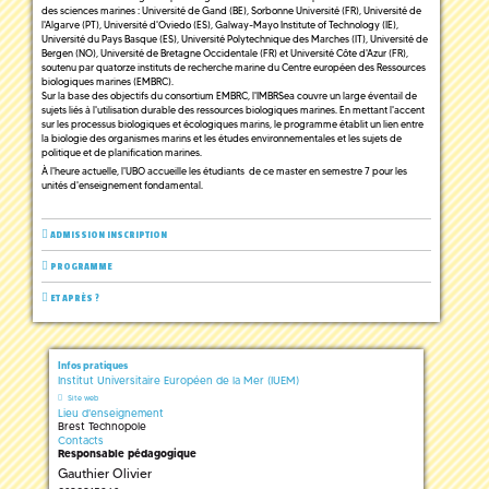
des sciences marines : Université de Gand (BE), Sorbonne Université (FR), Université de
l'Algarve (PT), Université d'Oviedo (ES), Galway-Mayo Institute of Technology (IE),
Université du Pays Basque (ES), Université Polytechnique des Marches (IT), Université de
Bergen (NO), Université de Bretagne Occidentale (FR) et Université Côte d'Azur (FR),
soutenu par quatorze instituts de recherche marine du Centre européen des Ressources
biologiques marines (EMBRC).
Sur la base des objectifs du consortium EMBRC, l'IMBRSea couvre un large éventail de
sujets liés à l'utilisation durable des ressources biologiques marines. En mettant l'accent
sur les processus biologiques et écologiques marins, le programme établit un lien entre
la biologie des organismes marins et les études environnementales et les sujets de
politique et de planification marines.
À l'heure actuelle, l'UBO accueille les étudiants de ce master en semestre 7 pour les
unités d'enseignement fondamental.
ADMISSION INSCRIPTION
PROGRAMME
ET APRÈS ?
Infos pratiques
Institut Universitaire Européen de la Mer (IUEM)
Site web
Lieu d'enseignement
Brest Technopole
Contacts
Responsable pédagogique
Gauthier Olivier