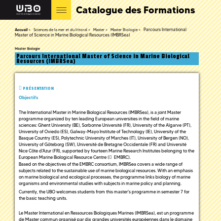
Catalogue des Formations
Parcours International
Accueil
Sciences de la mer et du littoral
Master
Master Biologie
Master of Science in Marine Biological Resources (IMBRSea)
Master Biologie
Parcours International Master of Science in Marine Biological
Resources (IMBRSea)
PRÉSENTATION
Objectifs
The International Master in Marine Biological Resources (IMBRSea), is a joint Master
programme organized by ten leading European universities in the field of marine
sciences: Ghent University (BE), Sorbonne Université (FR), University of the Algarve (PT),
University of Oviedo (ES), Galway-Mayo Institute of Technology (IE), University of the
Basque Country (ES), Polytechnic University of Marches (IT), University of Bergen (NO),
University of Göteborg (SW), Université de Bretagne Occidentale (FR) and Université
Nice Côte d'Azur (FR), supported by fourteen Marine Research Institutes belonging to the
European Marine Biological Resource Centre (
EMBRC
).
Based on the objectives of the EMBRC consortium, IMBRSea covers a wide range of
subjects related to the sustainable use of marine biological resources. With an emphasis
on marine biological and ecological processes, the programme links biology of marine
organisms and environmental studies with subjects in marine policy and planning.
Currently, the UBO welcomes students from this master's programme in semester 7 for
the basic teaching units.
Le Master International en Ressources Biologiques Marines (IMBRSea), est un programme
de Master commun organisé par dix grandes universités européennes dans le domaine