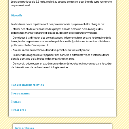
Le stage pratique de 5.5 mois, réalisé au second semestre, peut être de type recherche
ou professionnel.
Objectifs
Les titulaires de ce diplôme sont des professionnels qui peuvent être chargés de :
- Mener des études et encadrer des projets dans le domaine de la biologie des
organismes marins (conduite d’élevages, gestion des ressources vivantes) ;
- Contribuer à la diffusion des connaissances, informer et former dans le domaine de la
biologie des organismes marins à des publics variés (publics en formation, décideurs
politiques, chefs d’entreprise,…) ;
- Assurer la communication autour d’un projet ou sur un sujet précis ;
- Réaliser des diagnostics et apporter des conseils à différents types d’interlocuteurs
dans le domaine de la biologie des organismes marins ;
- Concevoir, développer et expérimenter des méthodologies innovantes dans le cadre
de thématiques de recherche en biologie marine.
ADMISSION INSCRIPTION
PROGRAMME
STAGE
ET APRÈS ?
Infos pratiques