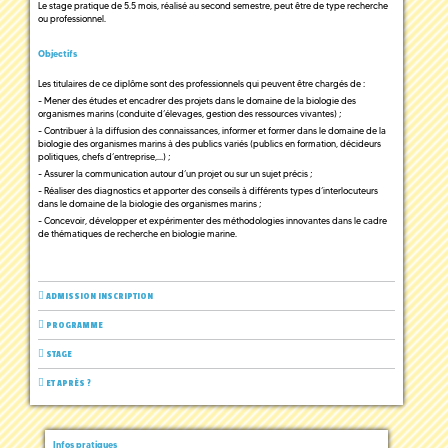
Le stage pratique de 5.5 mois, réalisé au second semestre, peut être de type recherche
ou professionnel.
Objectifs
Les titulaires de ce diplôme sont des professionnels qui peuvent être chargés de :
- Mener des études et encadrer des projets dans le domaine de la biologie des
organismes marins (conduite d’élevages, gestion des ressources vivantes) ;
- Contribuer à la diffusion des connaissances, informer et former dans le domaine de la
biologie des organismes marins à des publics variés (publics en formation, décideurs
politiques, chefs d’entreprise,…) ;
- Assurer la communication autour d’un projet ou sur un sujet précis ;
- Réaliser des diagnostics et apporter des conseils à différents types d’interlocuteurs
dans le domaine de la biologie des organismes marins ;
- Concevoir, développer et expérimenter des méthodologies innovantes dans le cadre
de thématiques de recherche en biologie marine.
ADMISSION INSCRIPTION
PROGRAMME
STAGE
ET APRÈS ?
Infos pratiques