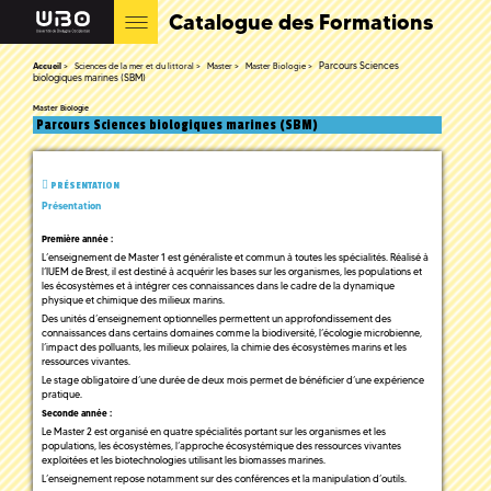
Catalogue des Formations
Parcours Sciences
Accueil
Sciences de la mer et du littoral
Master
Master Biologie
biologiques marines (SBM)
Master Biologie
Parcours Sciences biologiques marines (SBM)
PRÉSENTATION
Présentation
Première année :
L’enseignement de Master 1 est généraliste et commun à toutes les spécialités. Réalisé à
l’IUEM de Brest, il est destiné à acquérir les bases sur les organismes, les populations et
les écosystèmes et à intégrer ces connaissances dans le cadre de la dynamique
physique et chimique des milieux marins.
Des unités d’enseignement optionnelles permettent un approfondissement des
connaissances dans certains domaines comme la biodiversité, l’écologie microbienne,
l’impact des polluants, les milieux polaires, la chimie des écosystèmes marins et les
ressources vivantes.
Le stage obligatoire d’une durée de deux mois permet de bénéficier d’une expérience
pratique.
Seconde année :
Le Master 2 est organisé en quatre spécialités portant sur les organismes et les
populations, les écosystèmes, l’approche écosystémique des ressources vivantes
exploitées et les biotechnologies utilisant les biomasses marines.
L’enseignement repose notamment sur des conférences et la manipulation d’outils.