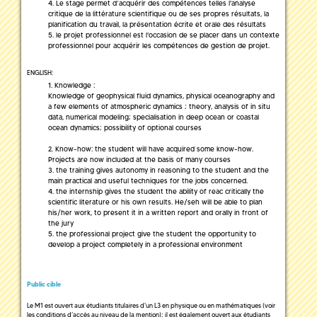
Le stage permet d’acquérir des compétences telles l'analyse
critique de la littérature scientifique ou de ses propres résultats, la
planification du travail, la présentation écrite et orale des résultats
le projet professionnel est l'occasion de se placer dans un contexte
professionnel pour acquérir les compétences de gestion de projet.
ENGLISH:
Knowledge :
Knowledge of geophysical fluid dynamics, physical oceanography and
a few elements of atmospheric dynamics ; theory, analysis of in situ
data, numerical modeling; specialisation in deep ocean or coastal
ocean dynamics; possibility of optional courses
Know-how: the student will have acquired some know-how.
Projects are now included at the basis of many courses
the training gives autonomy in reasoning to the student and the
main practical and useful techniques for the jobs concerned.
the internship gives the student the ability of reac critically the
scientific literature or his own results. He/seh will be able to plan
his/her work, to present it in a written report and orally in front of
the jury
the professional project give the student the opportunity to
develop a project completely in a professional environment
Public cible
Le M1 est ouvert aux étudiants titulaires d'un L3 en physique ou en mathématiques (voir
les conditions d’accès au niveau de la mention); il est également ouvert aux étudiants