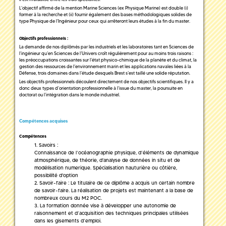
L’objectif affirmé de la mention Marine Sciences (ex Physique Marine) est double (i)
former à la recherche et (ii) fournir également des bases méthodologiques solides de
type Physique de l’Ingénieur pour ceux qui arrêteront leurs études à la fin du master.
Objectifs professionnels :
La demande de nos diplômés par les industriels et les laboratoires tant en Sciences de
l’ingénieur qu’en Sciences de l’Univers croît régulièrement pour au moins trois raisons :
les préoccupations croissantes sur l’état physico-chimique de la planète et du climat, la
gestion des ressources de l’environnement marin et les applications navales liées à la
Défense, trois domaines dans l’étude desquels Brest s’est taillé une solide réputation.
Les objectifs professionnels découlent directement de nos objectifs scientifiques. Il y a
donc deux types d’orientation professionnelle à l’issue du master, la poursuite en
doctorat ou l’intégration dans le monde industriel.
Compétences acquises
Compétences
Savoirs :
Connaissance de l’océanographie physique, d’éléments de dynamique
atmosphérique, de théorie, d'analyse de données in situ et de
modélisation numerique. Spécialisation hauturière ou côtière,
possibilité d'option
Savoir-faire : Le titulaire de ce diplôme a acquis un certain nombre
de savoir-faire. La réalisation de projets est maintenant a la base de
nombreux cours du M2 POC.
La formation donnée vise à développer une autonomie de
raisonnement et d’acquisition des techniques principales utilisées
dans les gisements d’emploi.