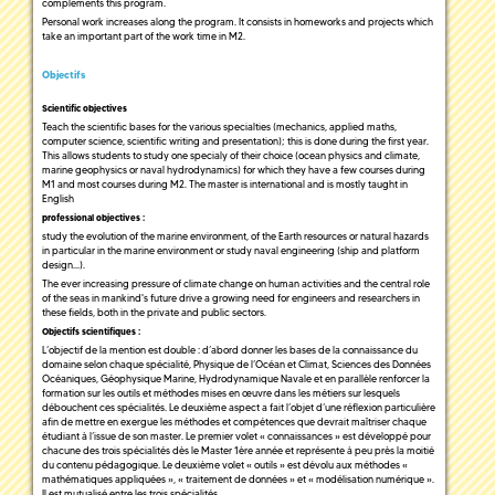
complements this program.
Personal work increases along the program. It consists in homeworks and projects which
take an important part of the work time in M2.
Objectifs
Scientific objectives
Teach the scientific bases for the various specialties (mechanics, applied maths,
computer science, scientific writing and presentation); this is done during the first year.
This allows students to study one specialy of their choice (ocean physics and climate,
marine geophysics or naval hydrodynamics) for which they have a few courses during
M1 and most courses during M2. The master is international and is mostly taught in
English
professional objectives :
study the evolution of the marine environment, of the Earth resources or natural hazards
in particular in the marine environment or study naval engineering (ship and platform
design...).
The ever increasing pressure of climate change on human activities and the central role
of the seas in mankind's future drive a growing need for engineers and researchers in
these fields, both in the private and public sectors.
Objectifs scientifiques :
L’objectif de la mention est double : d’abord donner les bases de la connaissance du
domaine selon chaque spécialité, Physique de l’Océan et Climat, Sciences des Données
Océaniques, Géophysique Marine, Hydrodynamique Navale et en parallèle renforcer la
formation sur les outils et méthodes mises en œuvre dans les métiers sur lesquels
débouchent ces spécialités. Le deuxième aspect a fait l’objet d’une réflexion particulière
afin de mettre en exergue les méthodes et compétences que devrait maîtriser chaque
étudiant à l’issue de son master. Le premier volet « connaissances » est développé pour
chacune des trois spécialités dès le Master 1ère année et représente à peu près la moitié
du contenu pédagogique. Le deuxième volet « outils » est dévolu aux méthodes «
mathématiques appliquées », « traitement de données » et « modélisation numérique ».
Il est mutualisé entre les trois spécialités.