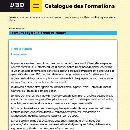
Catalogue des Formations
Parcours Physique océan et
Accueil
Sciences de la mer et du littoral
Master
Master Physique
climat
Master Physique
Parcours Physique océan et climat
PRÉSENTATION
Présentation
La première année offre un tronc commun important d'environ 350h en Mécanique, en
Analyse numérique /Mathématiques appliquées et en Traitement du signal (et environ
150h en langues et formations transversales); un parcours correspondant à chacune des
spécialités d’environ 250 h est introduit dès cette première année. Parallèlement les
savoirs méthodologiques « applications » inhérents à chaque parcours sont augmentés
en vue d'une expertise sur le marche du travail.
La deuxième année offre également un tronc commun pour 2 voies, l’étude de l’océan
hauturier ou l’étude du domaine cotier.
Le tronc commun est constitué de 150h de cours de formation a l'analyse descriptive, la
théorie et la mesure des propriétés physiques de l’océan - ainsi que des cours d'anglais
scientifiques, sciences et sociétés et ouverture a la vie professionnelle.
La voie hauturière forme des océanographes spécialistes de la dynamique de l’océan
profond (climat, circulation générale, régionale et turbulente, dynamique de
l’atmosphère, modélisation numérique) via 150h de cours.
La voire côtière forme des océanographes spécialistes de la dynamique des
plateaux/talus continentaux et du domaine littoral (dynamique côtière, sédimentaire,
vagues et modélisation numérique) via 150h de cours.