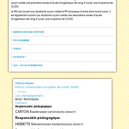
ayant validé une première année d’école d’ingénieurs de rang A (avec une moyenne de
12/20)
Le M2 est ouvert aux étudiants ayant validé le M1 physique marine dans le parcours; il
est également ouvert aux étudiants ayant validé une deuxiième année d’école
d’ingénieurs de rang A (avec une moyenne de 12/20)
ADMISSION INSCRIPTION
PROGRAMME
STAGE
ET APRÈS ?
LES + DE LA FORMATION
Infos pratiques
Institut Universitaire Européen de la Mer (IUEM)
Site web
Lieu d'enseignement
Brest Technopole
Contacts
Responsable pédagogique
CARTON Xavier
xavier.carton
@
univ-brest.fr
Responsable pédagogique
HERBETTE Steven
steven.herbette
@
univ-brest.fr