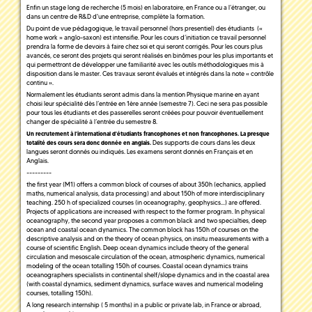
Enfin un stage long de recherche (5 mois) en laboratoire, en France ou a l’étranger, ou
dans un centre de R&D d'une entreprise, complète la formation.
Du point de vue pédagogique, le travail personnel (hors presentiel) des étudiants («
home work » anglo-saxon) est intensifie. Pour les cours d’initiation ce travail personnel
prendra la forme de devoirs à faire chez soi et qui seront corrigés. Pour les cours plus
avancés, ce seront des projets qui seront réalisés en binômes pour les plus importants et
qui permettront de développer une familiarité avec les outils méthodologiques mis à
disposition dans le master. Ces travaux seront évalués et intégrés dans la note « contrôle
continu ».
Normalement les étudiants seront admis dans la mention Physique marine en ayant
choisi leur spécialité dès l’entrée en 1ère année (semestre 7). Ceci ne sera pas possible
pour tous les étudiants et des passerelles seront créées pour pouvoir éventuellement
changer de spécialité à l’entrée du semestre 8.
Un recrutement à l'international d'étudiants francophones et non francophones. La presque
Des supports de cours dans les deux
totalité des cours sera donc donnée en anglais.
langues seront donnés ou indiqués. Les examens seront donnés en Français et en
Anglais.
---------
the first year (M1) offers a common block of courses of about 350h (echanics, applied
maths, numerical analysis, data processing) and about 150h of more interdisciplinary
teaching. 250 h of specialized courses (in oceanography, geophysics...) are offered.
Projects of applications are increased with respect to the former program. In physical
oceanography, the second year proposes a common black and two specialties, deep
ocean and coastal ocean dynamics. The common block has 150h of courses on the
descriptive analysis and on the theory of ocean physics, on insitu measurements with a
course of scientific English. Deep ocean dynamics include theory of the general
circulation and mesoscale circulation of the ocean, atmospheric dynamics, numerical
modeling of the ocean totalling 150h of courses. Coastal ocean dynamics trains
oceanographers specialists in continental shelf/slope dynamics and in the coastal area
(with coastal dynamics, sediment dynamics, surface waves and numerical modeling
courses, totalling 150h).
A long research internship ( 5 months) in a public or private lab, in France or abroad,