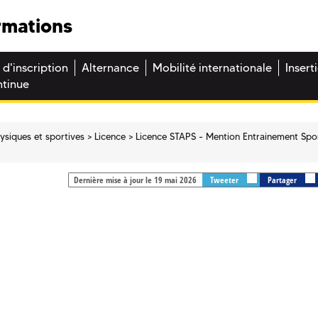
rmations
 d'inscription
Alternance
Mobilité internationale
Insert
ntinue
hysiques et sportives
Licence
Licence STAPS - Mention Entrainement Spor
Dernière mise à jour le 19 mai 2026
Tweeter
Partager