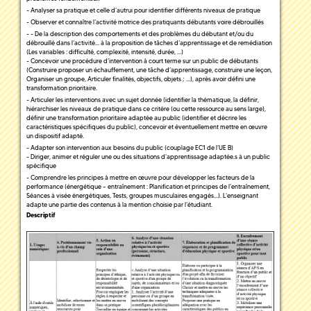
- Analyser sa pratique et celle d’autrui pour identifier différents niveaux de pratique
- Observer et connaître l’activité motrice des pratiquants débutants voire débrouillés
- - De la description des comportements et des problèmes du débutant et/ou du
débrouillé dans l’activité… à la proposition de tâches d’apprentissage et de remédiation
(Les variables : difficulté, complexité, intensité, durée, …)
- Concevoir une procédure d’intervention à court terme sur un public de débutants
(Construire proposer un échauffement, une tâche d’apprentissage, construire une leçon,
Organiser un groupe, Articuler finalités, objectifs, objets ; …), après avoir défini une
transformation prioritaire.
- Articuler les interventions avec un sujet donnée (identifier la thématique, la définir,
hiérarchiser les niveaux de pratique dans ce critère (ou cette ressource au sens large),
définir une transformation prioritaire adaptée au public (identifier et décrire les
caractéristiques spécifiques du public), concevoir et éventuellement mettre en œuvre
un dispositif adapté.
- Adapter son intervention aux besoins du public (couplage EC1 de l’UE B)
- Diriger, animer et réguler une ou des situations d’apprentissage adaptée.s à un public
spécifique
- Comprendre les principes à mettre en œuvre pour développer les facteurs de la
performance (énergétique – entraînement : Planification et principes de l’entraînement,
Séances à visée énergétiques, Tests, groupes musculaires engagés…). L’enseignant
adapte une partie des contenus à la mention choisie par l’étudiant.
Descriptif