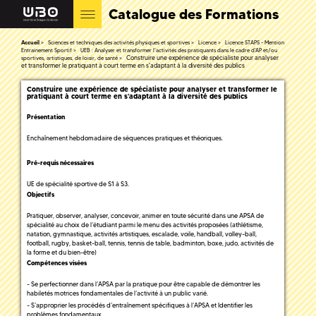
Catalogue des Formations
Accueil
Sciences et techniques des activités physiques et sportives
Licence
Licence STAPS - Mention
Entrainement Sportif
UEB : Analyser et transformer l'activités des pratiquants dans le cadre d'AP et/ou
Construire une expérience de spécialiste pour analyser
sportives, artistiques, de loisir, de santé
et transformer le pratiquant à court terme en s'adaptant à la diversité des publics
Construire une expérience de spécialiste pour analyser et transformer le
pratiquant à court terme en s'adaptant à la diversité des publics
Présentation
Enchaînement hebdomadaire de séquences pratiques et théoriques.
Pré-requis nécessaires
UE de spécialité sportive de S1 à S3.
Objectifs
Pratiquer, observer, analyser, concevoir, animer en toute sécurité dans une APSA de
spécialité au choix de l’étudiant parmi le menu des activités proposées (athlétisme,
natation, gymnastique, activités artistiques, escalade, voile, handball, volley-ball,
football, rugby, basket-ball, tennis, tennis de table, badminton, boxe, judo, activités de
la forme et du bien-être)
Compétences visées
- Se perfectionner dans l’APSA par la pratique pour être capable de démontrer les
habiletés motrices fondamentales de l’activité à un public varié.
- S’approprier les procédés d’entraînement spécifiques à l’APSA et Identifier les
problèmes fondamentaux