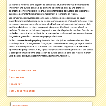
La licence d’histoire a pour objectif de donner aux étudiants une vue d’ensemble de
l’histoire et une culture générale du domaine scientifique, ainsi qu’une première
approche de l’histoire de la Bretagne, de l’épistémologie de l’histoire et des sciences
auxiliaires permettant d’aborder plus facilement la recherche en Master.
Les compétences développées sont, outre la maîtrise de ces contenus, de savoir
s’orienter dans une bibliographie ou webographie complexe, d’aborder différents types
de sources avec une approche critique, de développer des capacités d’analyse et de
synthèse, d’élaborer un discours construit et argumenté à l’écrit comme à l’oral, de
maîtriser l’écrit et les techniques d’expression associant la prise de parole et l’emploi des
outils de communication multimédia, de maîtriser les outils numériques et au moins une
langue étrangère, de construire son projet professionnel.
Le Parcours
qui associe deux disciplines traditionnellement liées
Histoire-Géographie
dans le système d’enseignement français, est particulièrement conçu pour préparer les
concours d’enseignement, en particulier ceux du second degré qui comportent des
épreuves de géographie (CAPES, agrégation) mais aussi celui du professorat des écoles.
C’est également une bonne préparation de culture générale pour des Masters menant
vers d’autres débouchés (administration, journalisme, tourisme).
ADMISSION INSCRIPTION
PROGRAMME
ET APRÈS ?
LES + DE LA FORMATION
Infos pratiques