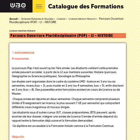
Catalogue des Formations
Parcours Ouverture
Accueil
Sciences Humaines et Sociales
Licence
Licence mention Histoire
Pluridisciplinaire (POP) - L1 - HISTOIRE
Licence mention Histoire
Parcours Ouverture Pluridisciplinaire (POP) - L1 - HISTOIRE
PRÉSENTATION
Présentation
Le parcours Pop n'est ouvert qu'en 1ère année. Les étudiants validant cette première
année peuvent accéder à partir de la L2 aux mentions suivantes: Histoire (parcours
Géographie ou Sciences politiques), Sociologie ou Philosophie
Les études sont organisées dans le cadre du système LMD : licence en 3 ans (ou six
semestres, niveau bac + 3), puis master en 2 ans (ou 4 semestres, bac + 5), enfin doctorat
en 3 ans (bac + 8). Des passerelles entre formations existent en cours de Licence ou de
Master.
Chaque année est répartie en deux semestres. Chaque semestre comprend plusieurs
Unités d'Enseignement (en licence, le plus souvent 7 UE par semestre) qui comportent
différents cours magistraux et travaux dirigés.
Les étudiants issus d'autres cursus (IUT, classes préparatoires, BTS) peuvent, après
examen de leur dossier, intégrer une année de Licence (l'année d'entrée dépend du
rapport entre la formation déjà suivie et la formation demandée).
Ce diplôme est accessible à la Formation Initiale comme à la Formation Continue.
Objectifs