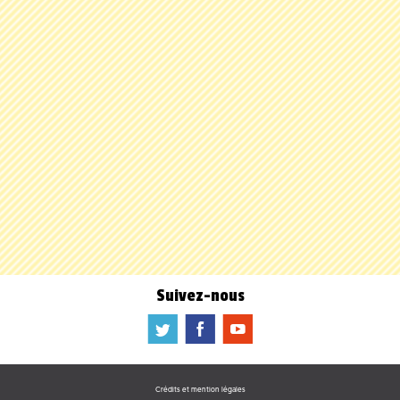
Suivez-nous
a
b
f
Crédits et mention légales