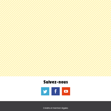
Suivez-nous
a
b
f
Crédits et mention légales