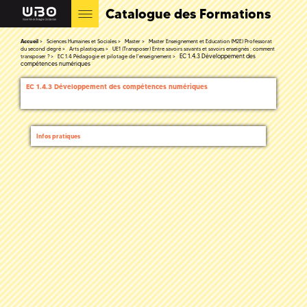
Catalogue des Formations
Accueil
Sciences Humaines et Sociales
Master
Master Enseignement et Education (M2E) Professorat
du second degré
Arts plastiques
UE1 (Transposer) Entre savoirs savants et savoirs enseignés : comment
EC 1.4.3 Développement des
transposer ?
EC 1.4 Pédagogie et pilotage de l'enseignement
compétences numériques
EC 1.4.3 Développement des compétences numériques
Infos pratiques