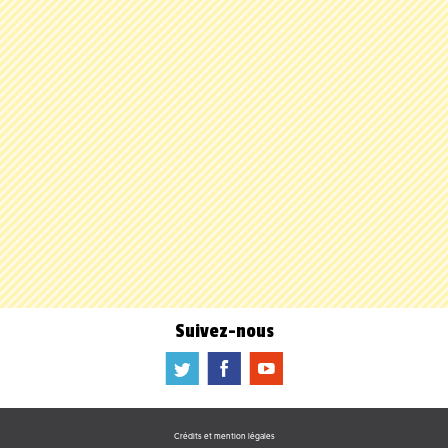
Suivez-nous
a
b
f
Crédits et mention légales