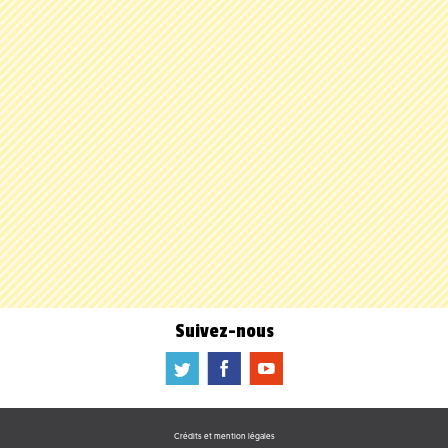
Suivez-nous
a
b
f
Crédits et mention légales