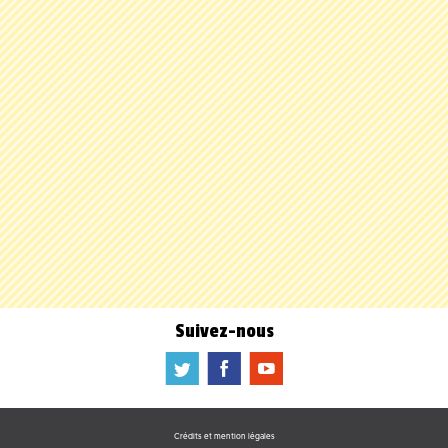
Suivez-nous
a
b
f
Crédits et mention légales