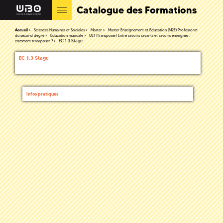
Catalogue des Formations
Accueil
Sciences Humaines et Sociales
Master
Master Enseignement et Education (M2E) Professorat
du second degré
Éducation musicale
UE1 (Transposer) Entre savoirs savants et savoirs enseignés :
EC 1.3 Stage
comment transposer ?
EC 1.3 Stage
Infos pratiques