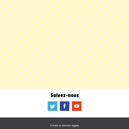
Suivez-nous
a
b
f
Crédits et mention légales