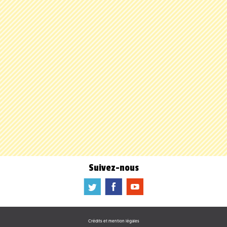
Suivez-nous
a
b
f
Crédits et mention légales