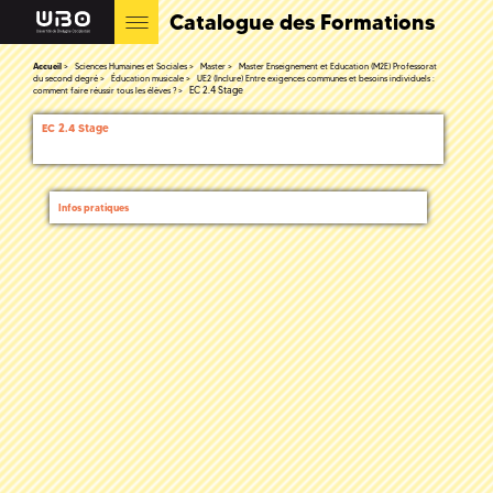
Catalogue des Formations
Accueil
Sciences Humaines et Sociales
Master
Master Enseignement et Education (M2E) Professorat
du second degré
Éducation musicale
UE2 (Inclure) Entre exigences communes et besoins individuels :
EC 2.4 Stage
comment faire réussir tous les élèves ?
EC 2.4 Stage
Infos pratiques