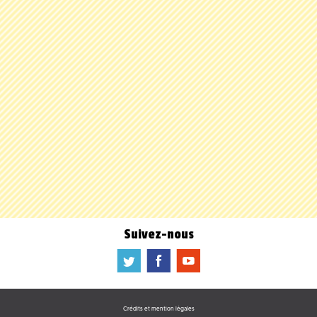
Suivez-nous
a
b
f
Crédits et mention légales