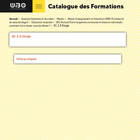
Catalogue des Formations
Accueil
Sciences Humaines et Sociales
Master
Master Enseignement et Education (M2E) Professorat
du second degré
Éducation musicale
UE2 (Inclure) Entre exigences communes et besoins individuels :
EC 2.4 Stage
comment faire réussir tous les élèves ?
EC 2.4 Stage
Infos pratiques