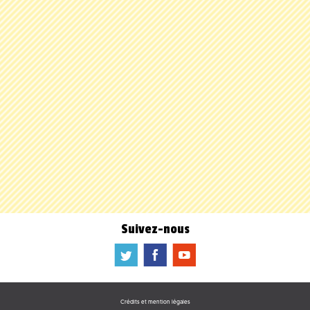
Suivez-nous
a
b
f
Crédits et mention légales