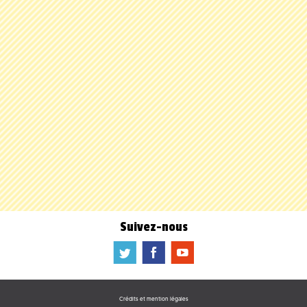
Suivez-nous
a
b
f
Crédits et mention légales