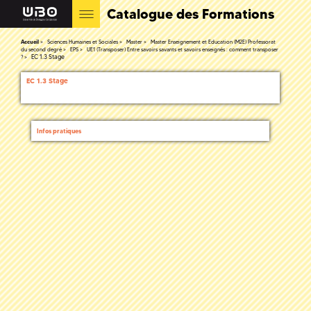
Catalogue des Formations
Accueil
Sciences Humaines et Sociales
Master
Master Enseignement et Education (M2E) Professorat
du second degré
EPS
UE1 (Transposer) Entre savoirs savants et savoirs enseignés : comment transposer
EC 1.3 Stage
?
EC 1.3 Stage
Infos pratiques