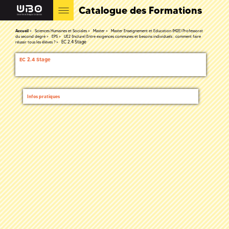
Catalogue des Formations
Accueil
Sciences Humaines et Sociales
Master
Master Enseignement et Education (M2E) Professorat
du second degré
EPS
UE2 (Inclure) Entre exigences communes et besoins individuels : comment faire
EC 2.4 Stage
réussir tous les élèves ?
EC 2.4 Stage
Infos pratiques