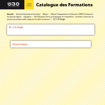
Catalogue des Formations
Accueil
Sciences Humaines et Sociales
Master
Master Enseignement et Education (M2E) Professorat
du second degré
Espagnol
UE3 (Eduquer) Entre accompagner et transmettre : comment construire sa
EC 3.4 Stage
posture professionnelle intégrant les défis sociétaux ?
EC 3.4 Stage
Infos pratiques