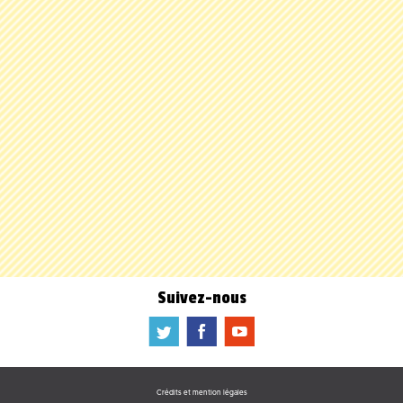
Suivez-nous
a
b
f
Crédits et mention légales