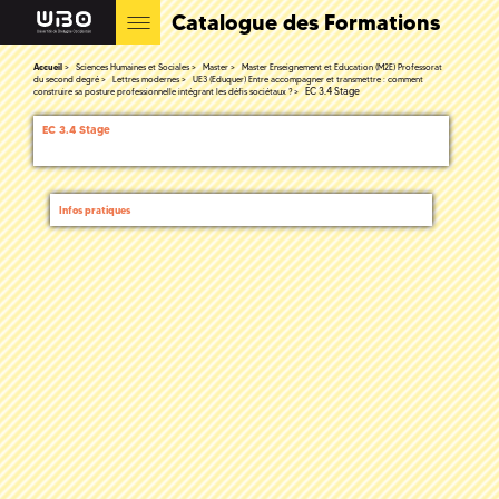
Catalogue des Formations
Accueil
Sciences Humaines et Sociales
Master
Master Enseignement et Education (M2E) Professorat
du second degré
Lettres modernes
UE3 (Eduquer) Entre accompagner et transmettre : comment
EC 3.4 Stage
construire sa posture professionnelle intégrant les défis sociétaux ?
EC 3.4 Stage
Infos pratiques