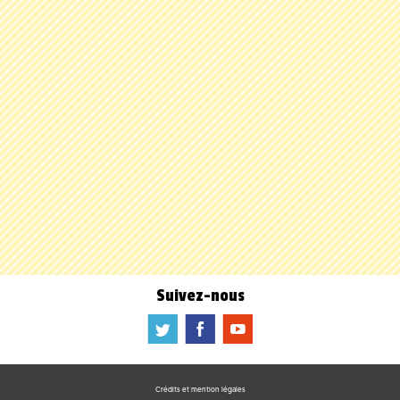
Suivez-nous
a
b
f
Crédits et mention légales