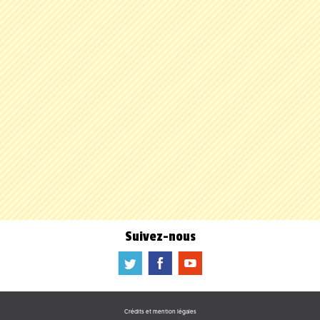
Suivez-nous
a
b
f
Crédits et mention légales