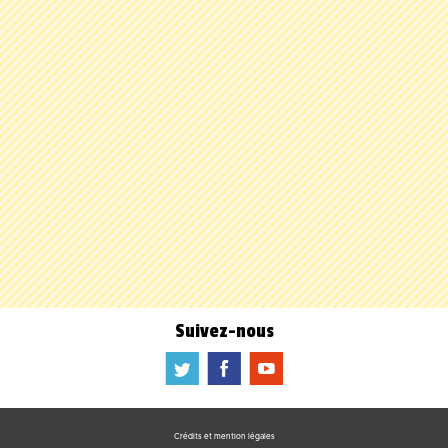
Suivez-nous
a
b
f
Crédits et mention légales