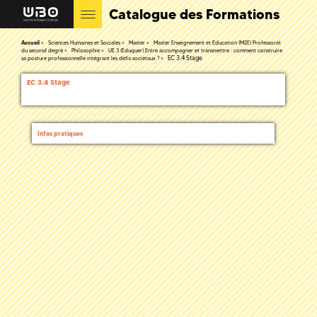
Catalogue des Formations
Accueil
Sciences Humaines et Sociales
Master
Master Enseignement et Education (M2E) Professorat
du second degré
Philosophie
UE 3 (Eduquer) Entre accompagner et transmettre : comment construire
EC 3.4 Stage
sa posture professionnelle intégrant les défis sociétaux ?
EC 3.4 Stage
Infos pratiques