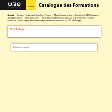
Catalogue des Formations
Accueil
Sciences Humaines et Sociales
Master
Master Enseignement et Education (M2E) Professorat
du second degré
Physique-Chimie
UE 3 (Eduquer) Entre accompagner et transmettre : comment
EC 3.4 Stage
construire sa posture professionnelle intégrant les défis sociétaux ?
EC 3.4 Stage
Infos pratiques