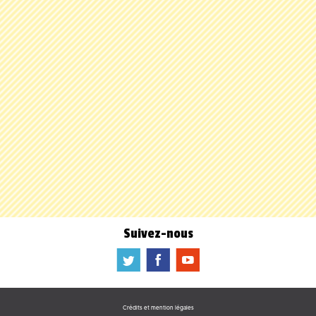
Suivez-nous
a
b
f
Crédits et mention légales