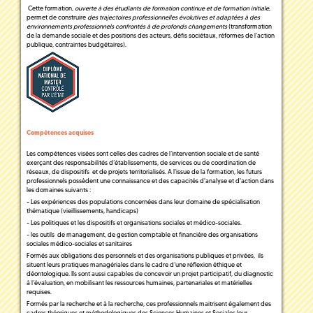
Cette formation,
ouverte à des étudiants de formation continue et de formation initiale
,
permet de construire
des trajectoires professionnelles évolutives et adaptées à des
environnements professionnels confrontés à de profonds changements
(transformation
de la demande sociale et des positions des acteurs, défis sociétaux, réformes de l’action
publique, contraintes budgétaires).
Compétences acquises
Les compétences visées sont celles des cadres de l’intervention sociale et de santé
exerçant des responsabilités d’établissements, de services ou de coordination de
réseaux, de dispositifs et de projets territorialisés. A l'issue de la formation, les futurs
professionnels possèdent une connaissance et des capacités d'analyse et d'action dans
les domaines suivants :
- Les expériences des populations concernées dans leur domaine de spécialisation
thématique (vieillissements, handicaps)
- Les politiques et les dispositifs et organisations sociales et médico-sociales.
- les outils de management, de gestion comptable et financière des organisations
sociales médico-sociales et sanitaires
Formés aux obligations des personnels et des organisations publiques et privées, ils
situent leurs pratiques managériales dans le cadre d’une réflexion éthique et
déontologique. Ils sont aussi capables de concevoir un projet participatif, du diagnostic
à l’évaluation, en mobilisant les ressources humaines, partenariales et matérielles
requises.
Formés par la recherche et à la recherche, ces professionnels maitrisent également des
cadres théoriques et méthodologiques des Sciences Humaines et Sociales leur