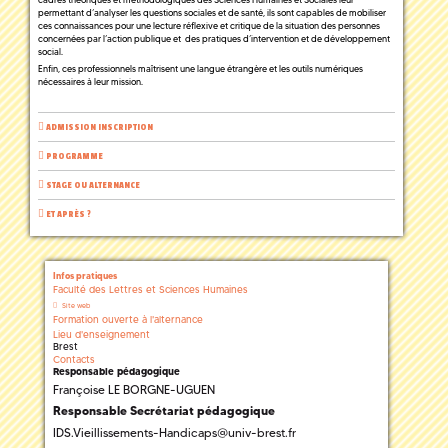
permettant d’analyser les questions sociales et de santé, ils sont capables de mobiliser
ces connaissances pour une lecture réflexive et critique de la situation des personnes
concernées par l’action publique et des pratiques d’intervention et de développement
social.
Enfin, ces professionnels maîtrisent une langue étrangère et les outils numériques
nécessaires à leur mission.
ADMISSION INSCRIPTION
PROGRAMME
STAGE OU ALTERNANCE
ET APRÈS ?
Infos pratiques
Faculté des Lettres et Sciences Humaines
Site web
Formation ouverte à l'alternance
Lieu d'enseignement
Brest
Contacts
Responsable pédagogique
Françoise LE BORGNE-UGUEN
Responsable Secrétariat pédagogique
IDS.Vieillissements-Handicaps@univ-brest.fr