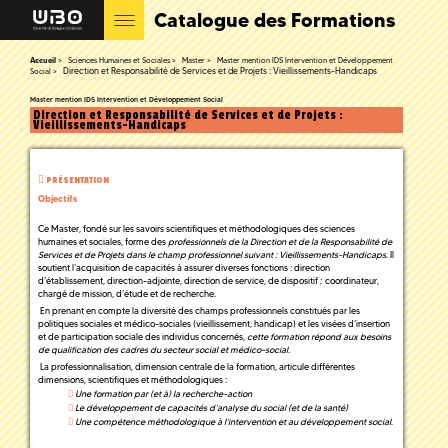
Catalogue des Formations
Accueil
Sciences Humaines et Sociales
Master
Master mention IDS Intervention et Développement
Direction et Responsabilité de Services et de Projets : Vieillissements-Handicaps
Social
Master mention IDS Intervention et Développement Social
Direction et Responsabilité de Services et de Projets :
Vieillissements-Handicaps
PRÉSENTATION
Objectifs
Ce Master, fondé sur les savoirs scientifiques et méthodologiques des sciences
humaines et sociales, forme des
professionnels de la Direction et de la Responsabilité de
Services et de Projets dans le champ professionnel suivant : Vieillissements-Handicaps
. Il
soutient l’acquisition de capacités à assurer diverses fonctions : direction
d’établissement, direction-adjointe, direction de service, de dispositif ; coordinateur,
chargé de mission, d’étude et de recherche.
En prenant en compte la diversité des champs professionnels constitués par les
politiques sociales et médico-sociales (vieillissement, handicap) et les visées d’insertion
et de participation sociale des individus concernés,
cette formation répond aux besoins
de qualification des cadres du secteur social et médico-social.
La professionnalisation, dimension centrale de la formation, articule différentes
dimensions, scientifiques et méthodologiques :
Une formation par (et à) la recherche-action
Le développement de capacités d’analyse du social (et de la santé)
Une compétence méthodologique à l’intervention et au développement social
.