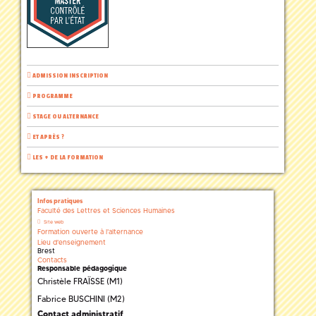
ADMISSION INSCRIPTION
PROGRAMME
STAGE OU ALTERNANCE
ET APRÈS ?
LES + DE LA FORMATION
Infos pratiques
Faculté des Lettres et Sciences Humaines
Site web
Formation ouverte à l'alternance
Lieu d'enseignement
Brest
Contacts
Responsable pédagogique
Christèle FRAÏSSE (M1)
Fabrice BUSCHINI (M2)
Contact administratif