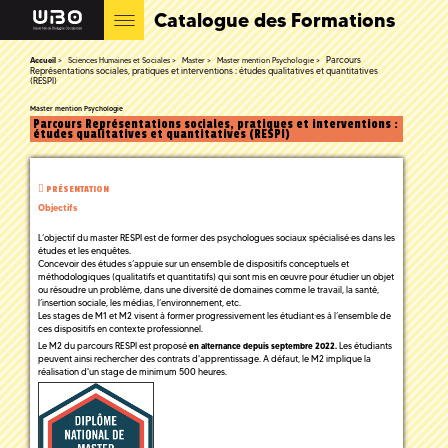
Catalogue des Formations
Parcours
Accueil
Sciences Humaines et Sociales
Master
Master mention Psychologie
Représentations sociales, pratiques et interventions : études qualitatives et quantitatives
(RESPI)
Master mention Psychologie
Parcours Représentations sociales, pratiques et interventions :
études qualitatives et quantitatives (RESPI)
PRÉSENTATION
Objectifs
L’objectif du master RESPI est de former des psychologues sociaux spécialisé·es dans les
études et les enquêtes.
Concevoir des études s’appuie sur un ensemble de dispositifs conceptuels et
méthodologiques (qualitatifs et quantitatifs) qui sont mis en œuvre pour étudier un objet
ou résoudre un problème, dans une diversité de domaines comme le travail, la santé,
l’insertion sociale, les médias, l’environnement, etc.
Les stages de M1 et M2 visent à former progressivement les étudiant·es à l’ensemble de
ces dispositifs en contexte professionnel.
Le M2 du parcours RESPI est proposé
Les étudiants
en alternance depuis septembre 2022.
peuvent ainsi rechercher des contrats d'apprentissage. A défaut, le M2 implique la
réalisation d'un stage de minimum 500 heures.