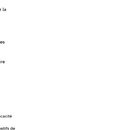
r la
ies
ire
icacité
itifs de