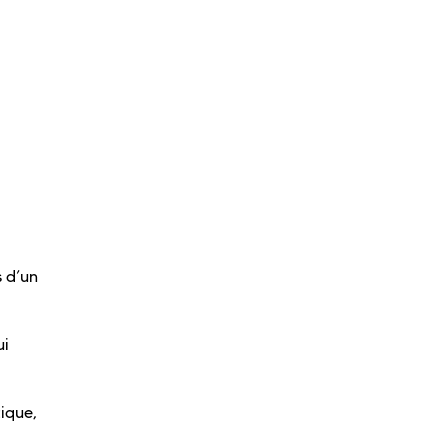
s d’un
ui
ique,