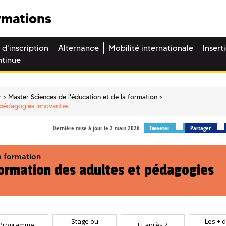
rmations
 d'inscription
Alternance
Mobilité internationale
Insert
ntinue
r
Master Sciences de l'éducation et de la formation
t pédagogies innovantes
Dernière mise à jour le 2 mars 2026
Tweeter
Partager
a formation
formation des adultes et pédagogies
Stage ou
Les + d
Programme
Et après ?