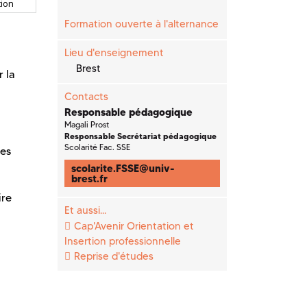
ion
Formation ouverte à l'alternance
Lieu d'enseignement
Brest
r la
Contacts
Responsable pédagogique
Magali Prost
Responsable Secrétariat pédagogique
Scolarité Fac. SSE
ies
scolarite.FSSE
@
univ-
brest.fr
ire
Et aussi...
Cap'Avenir Orientation et
Insertion professionnelle
Reprise d'études