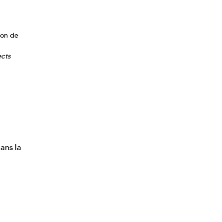
ion de
ects
ans la