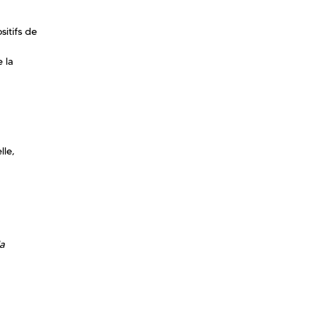
itifs de
 la
lle,
la