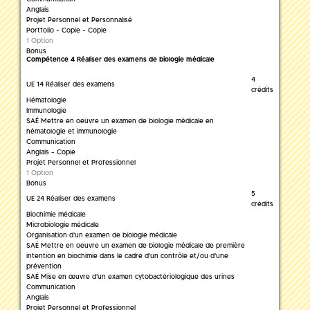
Anglais
Projet Personnel et Personnalisé
Portfolio - Copie - Copie
1 Option
Bonus
Compétence 4 Réaliser des examens de biologie médicale
4
UE 14 Réaliser des examens
crédits
Hématologie
Immunologie
SAÉ Mettre en oeuvre un examen de biologie médicale en
hématologie et immunologie
Communication
Anglais - Copie
Projet Personnel et Professionnel
1 Option
Bonus
5
UE 24 Réaliser des examens
crédits
Biochimie médicale
Microbiologie médicale
Organisation d'un examen de biologie médicale
SAÉ Mettre en oeuvre un examen de biologie médicale de première
intention en biochimie dans le cadre d'un contrôle et/ou d'une
prévention
SAÉ Mise en œuvre d'un examen cytobactériologique des urines
Communication
Anglais
Projet Personnel et Professionnel