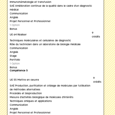
Immunohématologie et transfusion
SAÉ Amélioration continue de la qualité dans le cadre d'un diagnostic
médical
Communication
Anglais
Projet Personnel et Professionnel
1 Option
Bonus
9
UE 64 Réaliser
crédits
Techniques moléculaires et cellulaires de diagnostic
Rôle du technicien dans un laboratoire de biologie médicale
Communication
Anglais
Stage
Portfolio
1 Option
Bonus
Compétence 5
9
UE 55 Mettre en oeuvre
crédits
SAÉ Production, purification et criblage de molécules par l'utilisation
de méthodes alternatives
Procédés et bioproduction
Mesure d'activités biologique de molécules d'intérêts
Techniques omiques et applications
Communication
Anglais
Projet Personnel et Professionnel