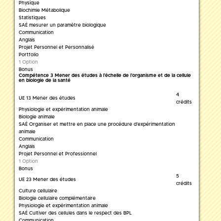
Physique
Biochimie Métabolique
Statistiques
SAÉ mesurer un paramètre biologique
Communication
Anglais
Projet Personnel et Personnalisé
Portfolio
1 Option
Bonus
Compétence 3 Mener des études à l'échelle de l'organisme et de la cellule
en biologie de la santé
4
UE 13 Mener des études
crédits
Physiologie et expérimentation animale
Biologie animale
SAÉ Organiser et mettre en place une procédure d'expérimentation
animale
Communication
Anglais
Projet Personnel et Professionnel
1 Option
Bonus
5
UE 23 Mener des études
crédits
Culture cellulaire
Biologie cellulaire complémentaire
Physiologie et expérimentation animale
SAÉ Cultiver des cellules dans le respect des BPL
Communication