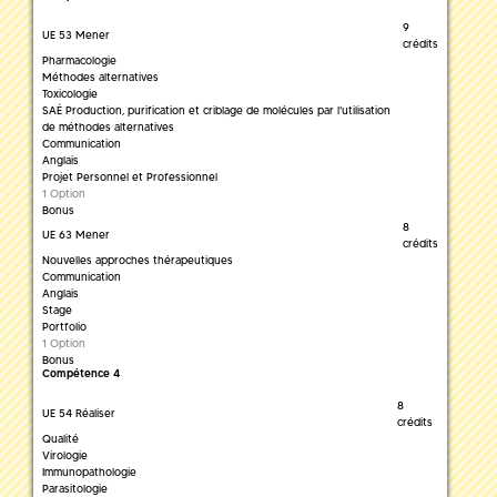
9
UE 53 Mener
crédits
Pharmacologie
Méthodes alternatives
Toxicologie
SAÉ Production, purification et criblage de molécules par l'utilisation
de méthodes alternatives
Communication
Anglais
Projet Personnel et Professionnel
1 Option
Bonus
8
UE 63 Mener
crédits
Nouvelles approches thérapeutiques
Communication
Anglais
Stage
Portfolio
1 Option
Bonus
Compétence 4
8
UE 54 Réaliser
crédits
Qualité
Virologie
Immunopathologie
Parasitologie