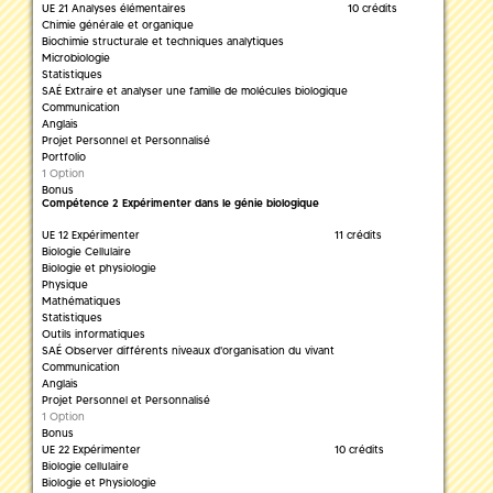
UE 21 Analyses élémentaires
10 crédits
Chimie générale et organique
Biochimie structurale et techniques analytiques
Microbiologie
Statistiques
SAÉ Extraire et analyser une famille de molécules biologique
Communication
Anglais
Projet Personnel et Personnalisé
Portfolio
1 Option
Bonus
Compétence 2 Expérimenter dans le génie biologique
UE 12 Expérimenter
11 crédits
Biologie Cellulaire
Biologie et physiologie
Physique
Mathématiques
Statistiques
Outils informatiques
SAÉ Observer différents niveaux d'organisation du vivant
Communication
Anglais
Projet Personnel et Personnalisé
1 Option
Bonus
UE 22 Expérimenter
10 crédits
Biologie cellulaire
Biologie et Physiologie