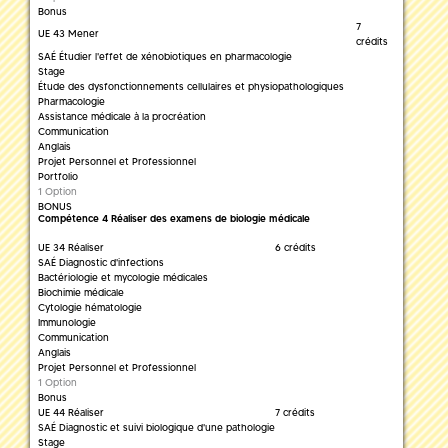
Bonus
7
UE 43 Mener
crédits
SAÉ Étudier l'effet de xénobiotiques en pharmacologie
Stage
Étude des dysfonctionnements cellulaires et physiopathologiques
Pharmacologie
Assistance médicale à la procréation
Communication
Anglais
Projet Personnel et Professionnel
Portfolio
1 Option
BONUS
Compétence 4 Réaliser des examens de biologie médicale
UE 34 Réaliser
6 crédits
SAÉ Diagnostic d'infections
Bactériologie et mycologie médicales
Biochimie médicale
Cytologie hématologie
Immunologie
Communication
Anglais
Projet Personnel et Professionnel
1 Option
Bonus
UE 44 Réaliser
7 crédits
SAÉ Diagnostic et suivi biologique d'une pathologie
Stage