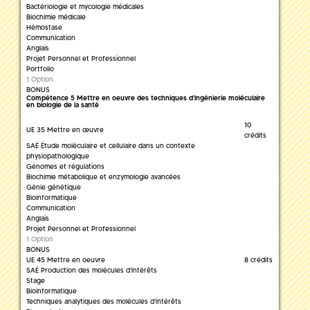
Bactériologie et mycologie médicales
Biochimie médicale
Hémostase
Communication
Anglais
Projet Personnel et Professionnel
Portfolio
1 Option
BONUS
Compétence 5 Mettre en oeuvre des techniques d'ingénierie moléculaire
en biologie de la santé
10
UE 35 Mettre en œuvre
crédits
SAÉ Étude moléculaire et cellulaire dans un contexte
physiopathologique
Génomes et régulations
Biochimie métabolique et enzymologie avancées
Génie génétique
Bioinformatique
Communication
Anglais
Projet Personnel et Professionnel
1 Option
BONUS
UE 45 Mettre en oeuvre
8 crédits
SAÉ Production des molécules d'intérêts
Stage
Bioinformatique
Techniques analytiques des molécules d'intérêts