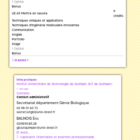
1 Option
Bonus
9
UE 65 Mettre en oeuvre
crédits
Techniques omiques et applications
Techniques d'ingénérie moléculaire innovantes
Communication
Anglais
Portfolio
Stage
1 Option
Bonus
ET APRÈS ?
Infos pratiques
Institut Universitaire de Technologie de Quimper (IUT de Quimper)
Site web
Contacts
Contact administratif
Secrétariat département Génie Biologique
02 98 01 60 73
secret.iutgb
@
univ-brest.fr
BALNOIS Éric
02.98.90.85.28
gb.iutquimper
@
univ-brest.fr
Et aussi...
Cap'Avenir Orientation et Insertion professionnelle