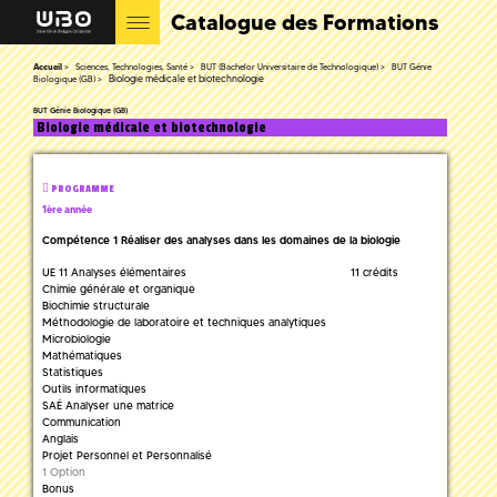
Catalogue des Formations
Accueil
Sciences, Technologies, Santé
BUT (Bachelor Universitaire de Technologique)
BUT Génie
Biologie médicale et biotechnologie
Biologique (GB)
BUT Génie Biologique (GB)
Biologie médicale et biotechnologie
PROGRAMME
1ère année
Compétence 1 Réaliser des analyses dans les domaines de la biologie
UE 11 Analyses élémentaires
11 crédits
Chimie générale et organique
Biochimie structurale
Méthodologie de laboratoire et techniques analytiques
Microbiologie
Mathématiques
Statistiques
Outils informatiques
SAÉ Analyser une matrice
Communication
Anglais
Projet Personnel et Personnalisé
1 Option
Bonus