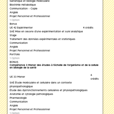
Génétique et biologie moléculaire
Biochimie métabolique
Communication - Copie
Anglais
Projet Personnel et Professionnel
1 Option
Bonus
UE 42 Expérimenter
4 crédits
SAÉ Mise en oeuvre d'une expérimentation et suivi analytique
Stage
Traitement des données expérimentales et statistiques
Communication
Anglais
Projet Personnel et Professionnel
Portfolio
1 Option
BONUS
Compétence 3 Mener des études à l'échelle de l'organisme et de la cellule
en biologie de la santé
6
UE 33 Mener
crédits
SAÉ Étude moléculaire et cellulaire dans un contexte
physiopathologique
Étude des dysfonctionnements cellulaires et physiopathologiques
Anatomie et cytologie pathologiques
Pharmacologie
Communication
Anglais
Projet Personnel et Professionnel
1 Option