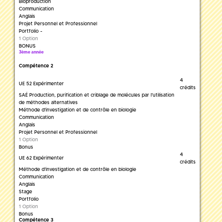
Bioproduction
Communication
Anglais
Projet Personnel et Professionnel
Portfolio -
1 Option
BONUS
3ème année
Compétence 2
4
UE 52 Expérimenter
crédits
SAÉ Production, purification et criblage de molécules par l'utilisation
de méthodes alternatives
Méthode d'investigation et de contrôle en biologie
Communication
Anglais
Projet Personnel et Professionnel
1 Option
Bonus
4
UE 62 Expérimenter
crédits
Méthode d'investigation et de contrôle en biologie
Communication
Anglais
Stage
Portfolio
1 Option
Bonus
Compétence 3