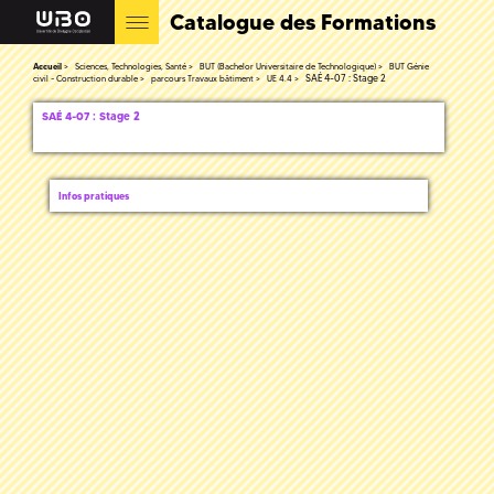
Catalogue des Formations
Accueil
Sciences, Technologies, Santé
BUT (Bachelor Universitaire de Technologique)
BUT Génie
SAÉ 4-07 : Stage 2
civil - Construction durable
parcours Travaux bâtiment
UE 4.4
SAÉ 4-07 : Stage 2
Infos pratiques