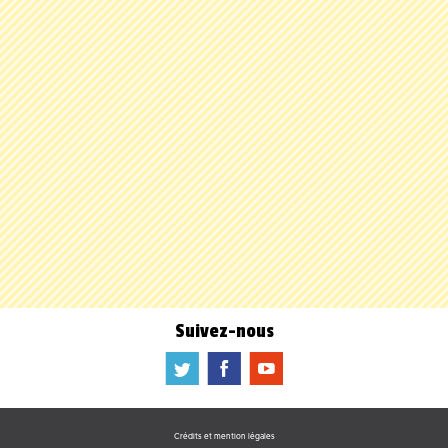
Suivez-nous
a
b
f
Crédits et mention légales