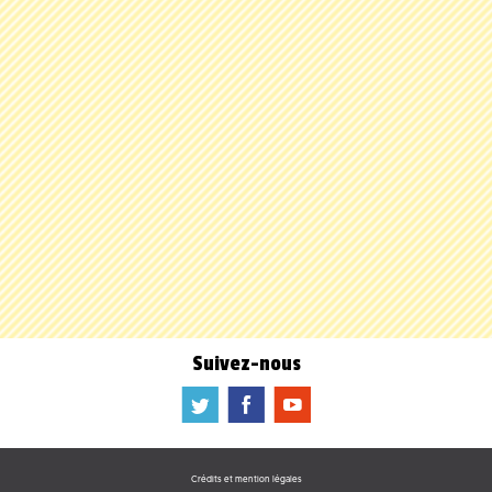
Suivez-nous
a
b
f
Crédits et mention légales