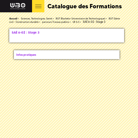
Catalogue des Formations
Accueil
Sciences, Technologies, Santé
BUT (Bachelor Universitaire de Technologique)
BUT Génie
SAÉ 6-02 : Stage 3
civil - Construction durable
parcours Travaux publics
UE 6.3
SAÉ 6-02 : Stage 3
Infos pratiques